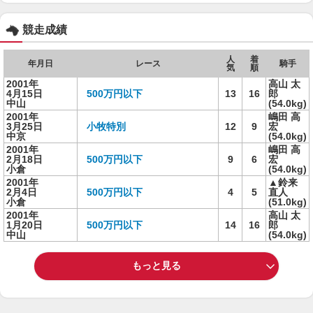
競走成績
人
着
年月日
レース
騎手
気
順
2001年
高山 太
4月15日
500万円以下
13
16
郎
中山
(54.0kg)
2001年
嶋田 高
3月25日
小牧特別
12
9
宏
中京
(54.0kg)
2001年
嶋田 高
2月18日
500万円以下
9
6
宏
小倉
(54.0kg)
2001年
▲鈴来
2月4日
500万円以下
4
5
直人
小倉
(51.0kg)
2001年
高山 太
1月20日
500万円以下
14
16
郎
中山
(54.0kg)
もっと見る