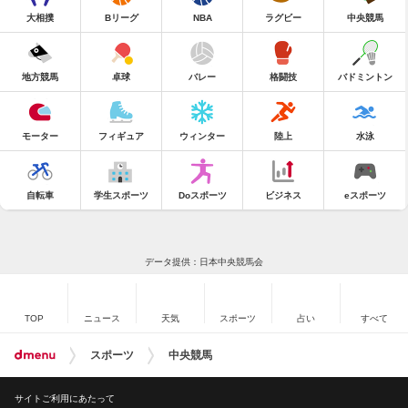
大相撲
Bリーグ
NBA
ラグビー
中央競馬
地方競馬
卓球
バレー
格闘技
バドミントン
モーター
フィギュア
ウィンター
陸上
水泳
自転車
学生スポーツ
Doスポーツ
ビジネス
eスポーツ
データ提供：日本中央競馬会
TOP
ニュース
天気
スポーツ
占い
すべて
スポーツ
中央競馬
サイトご利用にあたって