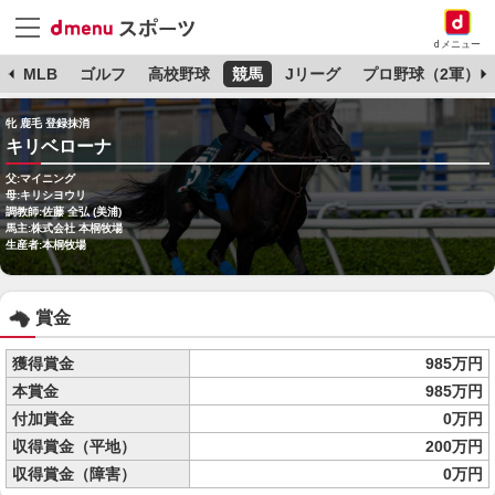
dメニュー
球
MLB
ゴルフ
高校野球
競馬
Jリーグ
プロ野球（2軍）
牝 鹿毛 登録抹消
キリベローナ
父:マイニング
母:キリシヨウリ
調教師:佐藤 全弘 (美浦)
馬主:株式会社 本桐牧場
生産者:本桐牧場
賞金
獲得賞金
985万円
本賞金
985万円
付加賞金
0万円
収得賞金（平地）
200万円
収得賞金（障害）
0万円