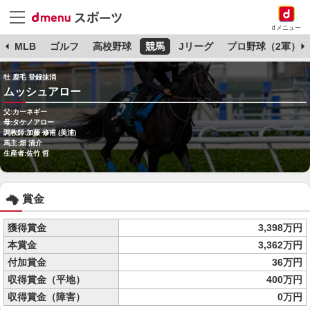
dメニュー
球
MLB
ゴルフ
高校野球
競馬
Jリーグ
プロ野球（2軍）
牡 鹿毛 登録抹消
ムッシュアロー
父:カーネギー
母:タケノアロー
調教師:加藤 修甫 (美浦)
馬主:畑 清介
生産者:佐竹 哲
賞金
獲得賞金
3,398万円
本賞金
3,362万円
付加賞金
36万円
収得賞金（平地）
400万円
収得賞金（障害）
0万円