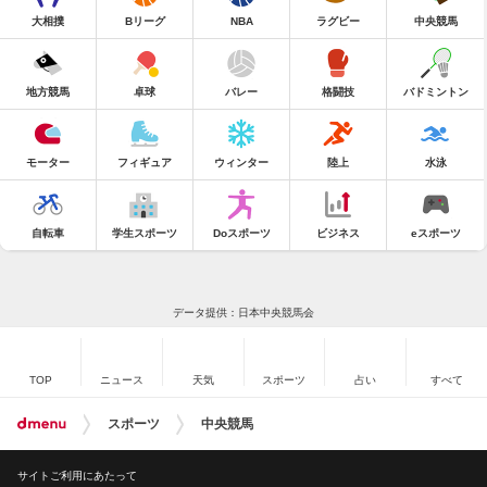
大相撲
Bリーグ
NBA
ラグビー
中央競馬
地方競馬
卓球
バレー
格闘技
バドミントン
モーター
フィギュア
ウィンター
陸上
水泳
自転車
学生スポーツ
Doスポーツ
ビジネス
eスポーツ
データ提供：日本中央競馬会
TOP
ニュース
天気
スポーツ
占い
すべて
スポーツ
中央競馬
サイトご利用にあたって