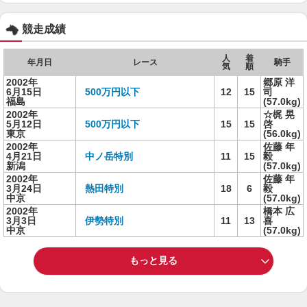
競走成績
人
着
年月日
レース
騎手
気
順
2002年
郷原 洋
6月15日
500万円以下
12
15
司
福島
(57.0kg)
2002年
☆梶 晃
5月12日
500万円以下
15
15
啓
東京
(56.0kg)
2002年
佐藤 年
4月21日
中ノ岳特別
11
15
毅
新潟
(57.0kg)
2002年
佐藤 年
3月24日
熱田特別
18
6
毅
中京
(57.0kg)
2002年
橋本 広
3月3日
伊勢特別
11
13
喜
中京
(57.0kg)
もっと見る