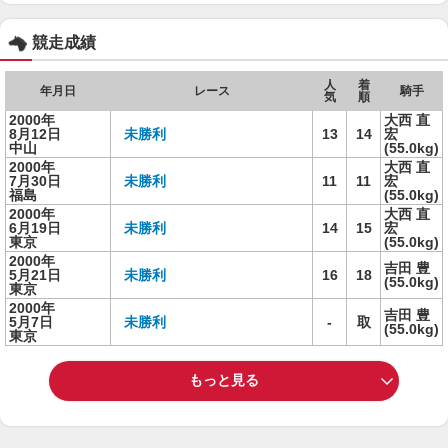
競走成績
人
着
年月日
レース
騎手
気
順
2000年
大西 直
8月12日
未勝利
13
14
宏
中山
(55.0kg)
2000年
大西 直
7月30日
未勝利
11
11
宏
福島
(55.0kg)
2000年
大西 直
6月19日
未勝利
14
15
宏
東京
(55.0kg)
2000年
吉田 豊
5月21日
未勝利
16
18
(55.0kg)
東京
2000年
吉田 豊
5月7日
未勝利
-
取
(55.0kg)
東京
もっと見る