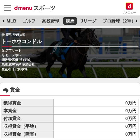
dメニュー
球
MLB
ゴルフ
高校野球
競馬
Jリーグ
プロ野球（2軍）
牡 鹿毛 登録抹消
トーホウコンドル
父:アフリート
母:ヒトメボレ
調教師:高橋 裕 (美浦)
馬主:東豊物産 株式会社
生産者:千代田牧場
賞金
獲得賞金
0万円
本賞金
0万円
付加賞金
0万円
収得賞金（平地）
0万円
収得賞金（障害）
0万円