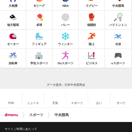
大相撲
Bリーグ
NBA
ラグビー
中央競馬
地方競馬
卓球
バレー
格闘技
バドミントン
モーター
フィギュア
ウィンター
陸上
水泳
自転車
学生スポーツ
Doスポーツ
ビジネス
eスポーツ
データ提供：日本中央競馬会
TOP
ニュース
天気
スポーツ
占い
すべて
スポーツ
中央競馬
サイトご利用にあたって