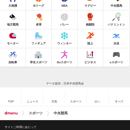
大相撲
Bリーグ
NBA
ラグビー
中央競馬
地方競馬
卓球
バレー
格闘技
バドミントン
モーター
フィギュア
ウィンター
陸上
水泳
自転車
学生スポーツ
Doスポーツ
ビジネス
eスポーツ
データ提供：日本中央競馬会
TOP
ニュース
天気
スポーツ
占い
すべて
スポーツ
中央競馬
サイトご利用にあたって