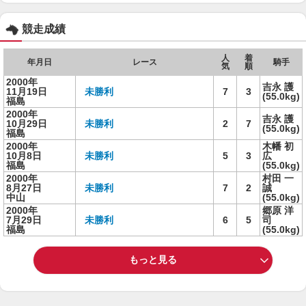
競走成績
人
着
年月日
レース
騎手
気
順
2000年
吉永 護
11月19日
未勝利
7
3
(55.0kg)
福島
2000年
吉永 護
10月29日
未勝利
2
7
(55.0kg)
福島
2000年
木幡 初
10月8日
未勝利
5
3
広
福島
(55.0kg)
2000年
村田 一
8月27日
未勝利
7
2
誠
中山
(55.0kg)
2000年
郷原 洋
7月29日
未勝利
6
5
司
福島
(55.0kg)
もっと見る