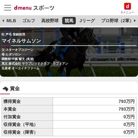
dメニュー
球
MLB
ゴルフ
高校野球
競馬
Jリーグ
プロ野球（2軍）
牡 芦毛 登録抹消
マイネルサムソン
父:スターオブコジーン
母:ヒダソロン
調教師:中島 敏文 (美浦)
馬主:株式会社 サラブレッドクラブ・ラフィアン
生産者:オーエイチファーム
賞金
獲得賞金
793万円
本賞金
793万円
付加賞金
0万円
収得賞金（平地）
0万円
収得賞金（障害）
0万円