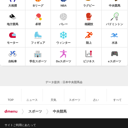
大相撲
Bリーグ
NBA
ラグビー
中央競馬
地方競馬
卓球
バレー
格闘技
バドミントン
モーター
フィギュア
ウィンター
陸上
水泳
自転車
学生スポーツ
Doスポーツ
ビジネス
eスポーツ
データ提供：日本中央競馬会
TOP
ニュース
天気
スポーツ
占い
すべて
スポーツ
中央競馬
サイトご利用にあたって