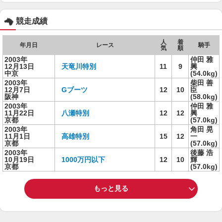
競走成績
人
着
年月日
レース
騎手
気
順
2003年
仲田 雅
12月13日
天竜川特別
11
9
興
中京
(54.0kg)
2003年
柴田 善
12月7日
Gブーツ
12
10
臣
阪神
(58.0kg)
2003年
仲田 雅
11月22日
八瀬特別
12
12
興
京都
(57.0kg)
2003年
角田 晃
11月1日
高雄特別
15
12
一
京都
(57.0kg)
2003年
後藤 浩
10月19日
1000万円以下
12
10
輝
京都
(57.0kg)
もっと見る