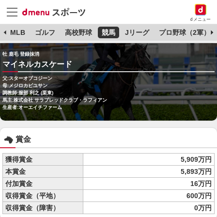
dメニュー
球
MLB
ゴルフ
高校野球
競馬
Jリーグ
プロ野球（2軍）
牡 鹿毛 登録抹消
マイネルカスケード
父:スターオブコジーン
母:メジロカピユサン
調教師:服部 利之 (栗東)
馬主:株式会社 サラブレッドクラブ・ラフィアン
生産者:オーエイチファーム
賞金
獲得賞金
5,909万円
本賞金
5,893万円
付加賞金
16万円
収得賞金（平地）
600万円
収得賞金（障害）
0万円