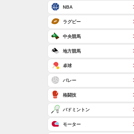
NBA
ラグビー
中央競馬
地方競馬
卓球
バレー
格闘技
バドミントン
モーター