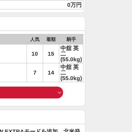
0万円
人気
着順
騎手
中舘 英
10
15
二
(55.0kg)
中舘 英
7
14
二
(55.0kg)
W EXTRAモードを追加。北米発