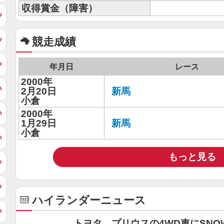
収得賞金（障害）
競走成績
年月日
レース
2000年
2月20日
新馬
小倉
2000年
1月29日
新馬
小倉
もっと見る
ハイランダーニュース
トヨタ、プリウスの4WD車にSNO