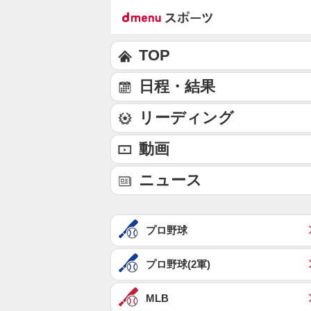
TOP
日程・結果
リーディング
動画
ニュース
プロ野球
プロ野球(2軍)
MLB