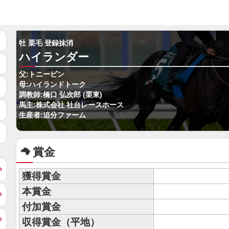
牡 栗毛 登録抹消
ハイランダー
父:トニービン
母:ハイランドトーク
調教師:橋口 弘次郎 (栗東)
馬主:株式会社 社台レースホース
生産者:追分ファーム
賞金
獲得賞金
本賞金
付加賞金
収得賞金（平地）