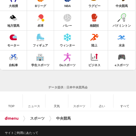
大相撲
Bリーグ
NBA
ラグビー
中央競馬
地方競馬
卓球
バレー
格闘技
バドミントン
モーター
フィギュア
ウィンター
陸上
水泳
自転車
学生スポーツ
Doスポーツ
ビジネス
eスポーツ
データ提供：日本中央競馬会
TOP
ニュース
天気
スポーツ
占い
すべて
スポーツ
中央競馬
サイトご利用にあたって