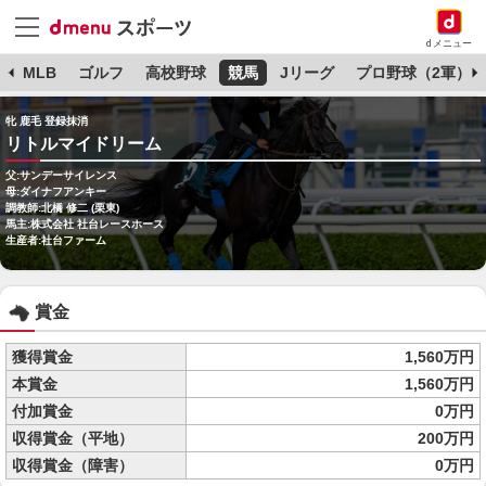
dメニュー
球
MLB
ゴルフ
高校野球
競馬
Jリーグ
プロ野球（2軍）
牝 鹿毛 登録抹消
リトルマイドリーム
父:サンデーサイレンス
母:ダイナフアンキー
調教師:北橋 修二 (栗東)
馬主:株式会社 社台レースホース
生産者:社台ファーム
賞金
獲得賞金
1,560万円
本賞金
1,560万円
付加賞金
0万円
収得賞金（平地）
200万円
収得賞金（障害）
0万円