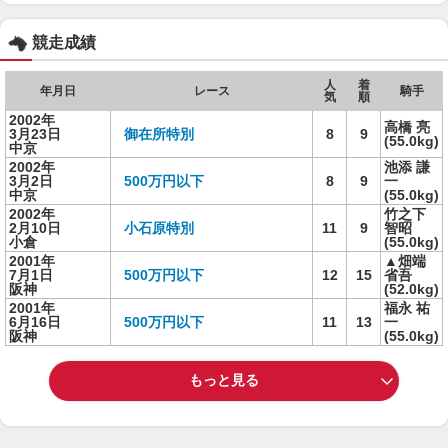
競走成績
人
着
年月日
レース
騎手
気
順
2002年
高橋 亮
3月23日
御在所特別
8
9
(55.0kg)
中京
2002年
池添 謙
3月2日
500万円以下
8
9
一
中京
(55.0kg)
2002年
竹之下
2月10日
小石原特別
11
9
智昭
小倉
(55.0kg)
2001年
▲畑端
7月1日
500万円以下
12
15
省吾
阪神
(52.0kg)
2001年
福永 祐
6月16日
500万円以下
11
13
一
阪神
(55.0kg)
もっと見る