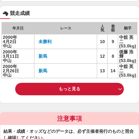
競走成績
人
着
年月日
レース
騎手
気
順
2000年
中舘 英
4月2日
未勝利
10
9
二
中山
(53.0kg)
2000年
後藤 浩
3月11日
新馬
12
8
輝
中山
(53.0kg)
2000年
中舘 英
2月26日
新馬
13
14
二
中山
(53.0kg)
もっと見る
注意事項
結果・成績・オッズなどのデータは、必ず主催者発行のものと照合
し確認してください。