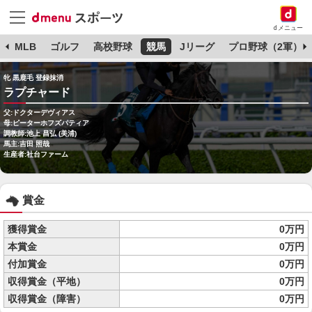
dメニュー
球
MLB
ゴルフ
高校野球
競馬
Jリーグ
プロ野球（2軍）
牝 黒鹿毛 登録抹消
ラプチャード
父:ドクターデヴィアス
母:ピーターホフズパティア
調教師:池上 昌弘 (美浦)
馬主:吉田 照哉
生産者:社台ファーム
賞金
獲得賞金
0万円
本賞金
0万円
付加賞金
0万円
収得賞金（平地）
0万円
収得賞金（障害）
0万円