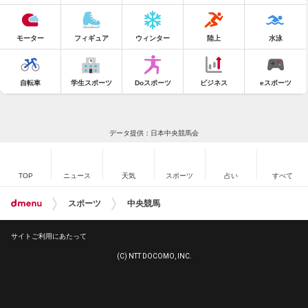
モーター
フィギュア
ウィンター
陸上
水泳
自転車
学生スポーツ
Doスポーツ
ビジネス
eスポーツ
データ提供：日本中央競馬会
TOP
ニュース
天気
スポーツ
占い
すべて
スポーツ
中央競馬
サイトご利用にあたって
(C) NTT DOCOMO, INC.