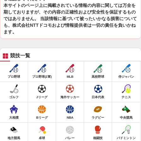
本サイトのページ上に掲載されている情報の内容に関しては万全を
期しておりますが、その内容の正確性および安全性を保証するもの
ではありません。 当該情報に基づいて被ったいかなる損害について
も、株式会社NTTドコモおよび情報提供者は一切の責任を負いかね
ます。
競技一覧
プロ野球
プロ野球(2軍)
MLB
高校野球
侍ジャパン
ゴルフ
Jリーグ
海外サッカー
日本代表
テニス
大相撲
Bリーグ
NBA
ラグビー
中央競馬
地方競馬
卓球
バレー
格闘技
バドミントン