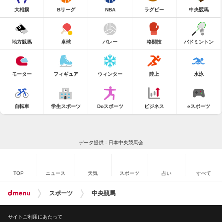
大相撲
Bリーグ
NBA
ラグビー
中央競馬
地方競馬
卓球
バレー
格闘技
バドミントン
モーター
フィギュア
ウィンター
陸上
水泳
自転車
学生スポーツ
Doスポーツ
ビジネス
eスポーツ
データ提供：日本中央競馬会
TOP
ニュース
天気
スポーツ
占い
すべて
スポーツ
中央競馬
サイトご利用にあたって