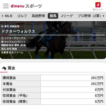
dメニュー
球
MLB
ゴルフ
高校野球
競馬
Jリーグ
プロ野球（2軍）
牡 青毛 登録抹消
ドクターウォルラス
父:ドクターデヴィアス
母:マイフェイバリット
調教師:鈴木 勝美 (美浦)
馬主:吉田 照哉
生産者:社台ファーム
賞金
獲得賞金
251万円
本賞金
251万円
付加賞金
0万円
収得賞金（平地）
0万円
収得賞金（障害）
0万円