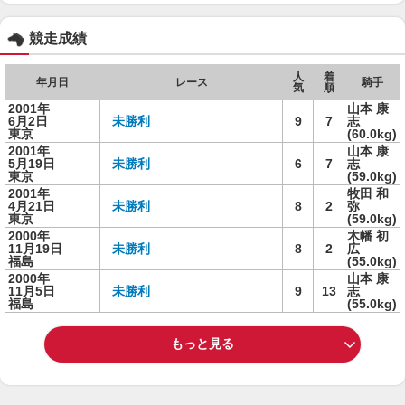
競走成績
人
着
年月日
レース
騎手
気
順
2001年
山本 康
6月2日
未勝利
9
7
志
東京
(60.0kg)
2001年
山本 康
5月19日
未勝利
6
7
志
東京
(59.0kg)
2001年
牧田 和
4月21日
未勝利
8
2
弥
東京
(59.0kg)
2000年
木幡 初
11月19日
未勝利
8
2
広
福島
(55.0kg)
2000年
山本 康
11月5日
未勝利
9
13
志
福島
(55.0kg)
もっと見る