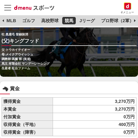
dメニュー
球
MLB
ゴルフ
高校野球
競馬
Jリーグ
プロ野球（2軍）
牡 黒鹿毛 登録抹消
(父)キングフッド
父:トウカイテイオー
母:メイクアウイッシュ
調教師:高橋 裕 (美浦)
馬主:有限会社 サンデーレーシング
生産者:社台ファーム
賞金
獲得賞金
3,270万円
本賞金
3,270万円
付加賞金
0万円
収得賞金（平地）
400万円
収得賞金（障害）
0万円