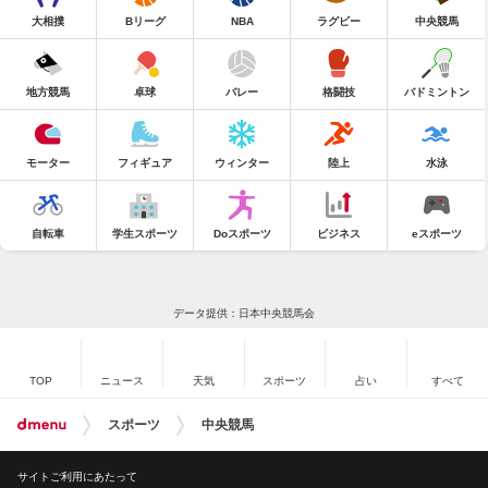
大相撲
Bリーグ
NBA
ラグビー
中央競馬
地方競馬
卓球
バレー
格闘技
バドミントン
モーター
フィギュア
ウィンター
陸上
水泳
自転車
学生スポーツ
Doスポーツ
ビジネス
eスポーツ
データ提供：日本中央競馬会
TOP
ニュース
天気
スポーツ
占い
すべて
スポーツ
中央競馬
サイトご利用にあたって