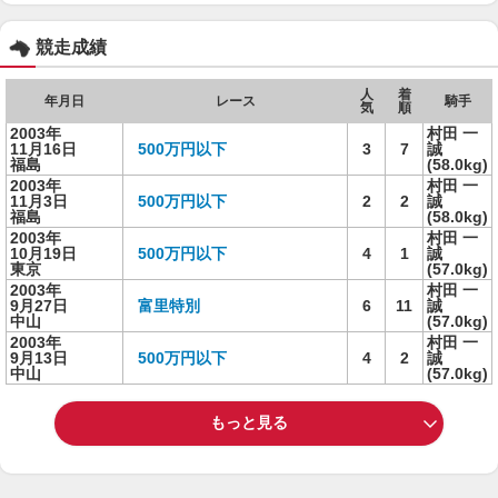
競走成績
人
着
年月日
レース
騎手
気
順
2003年
村田 一
11月16日
500万円以下
3
7
誠
福島
(58.0kg)
2003年
村田 一
11月3日
500万円以下
2
2
誠
福島
(58.0kg)
2003年
村田 一
10月19日
500万円以下
4
1
誠
東京
(57.0kg)
2003年
村田 一
9月27日
富里特別
6
11
誠
中山
(57.0kg)
2003年
村田 一
9月13日
500万円以下
4
2
誠
中山
(57.0kg)
もっと見る