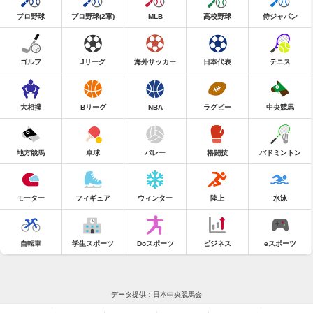
プロ野球
プロ野球(2軍)
MLB
高校野球
侍ジャパン
ゴルフ
Jリーグ
海外サッカー
日本代表
テニス
大相撲
Bリーグ
NBA
ラグビー
中央競馬
地方競馬
卓球
バレー
格闘技
バドミントン
モーター
フィギュア
ウィンター
陸上
水泳
自転車
学生スポーツ
Doスポーツ
ビジネス
eスポーツ
データ提供：日本中央競馬会