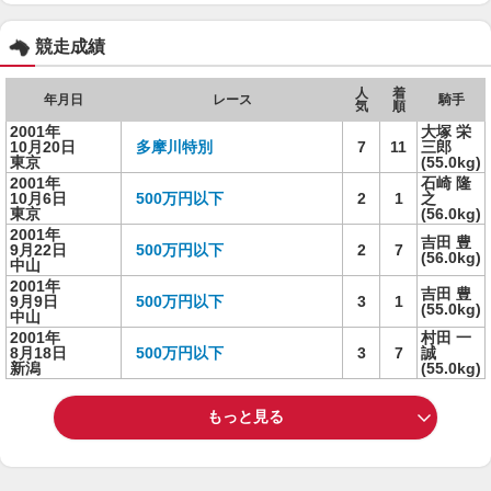
競走成績
人
着
年月日
レース
騎手
気
順
2001年
大塚 栄
10月20日
多摩川特別
7
11
三郎
東京
(55.0kg)
2001年
石崎 隆
10月6日
500万円以下
2
1
之
東京
(56.0kg)
2001年
吉田 豊
9月22日
500万円以下
2
7
(56.0kg)
中山
2001年
吉田 豊
9月9日
500万円以下
3
1
(55.0kg)
中山
2001年
村田 一
8月18日
500万円以下
3
7
誠
新潟
(55.0kg)
もっと見る