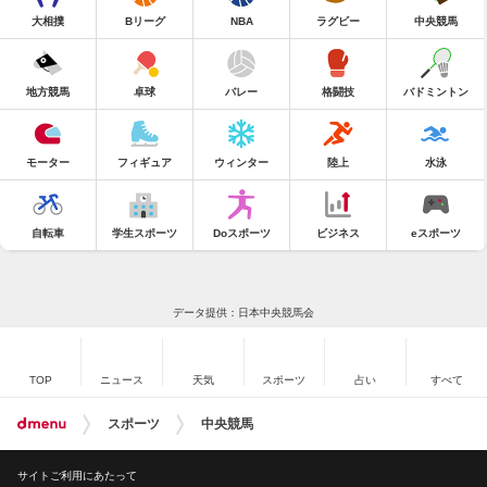
大相撲
Bリーグ
NBA
ラグビー
中央競馬
地方競馬
卓球
バレー
格闘技
バドミントン
モーター
フィギュア
ウィンター
陸上
水泳
自転車
学生スポーツ
Doスポーツ
ビジネス
eスポーツ
データ提供：日本中央競馬会
TOP
ニュース
天気
スポーツ
占い
すべて
スポーツ
中央競馬
サイトご利用にあたって