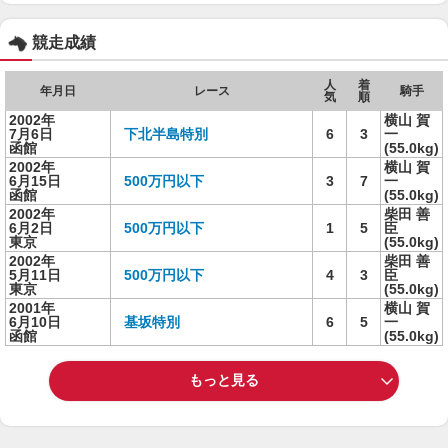
競走成績
人
着
年月日
レース
騎手
気
順
2002年
横山 賀
7月6日
下北半島特別
6
3
一
函館
(55.0kg)
2002年
横山 賀
6月15日
500万円以下
3
7
一
函館
(55.0kg)
2002年
柴田 善
6月2日
500万円以下
1
5
臣
東京
(55.0kg)
2002年
柴田 善
5月11日
500万円以下
4
3
臣
東京
(55.0kg)
2001年
横山 賀
6月10日
基坂特別
6
5
一
函館
(55.0kg)
もっと見る