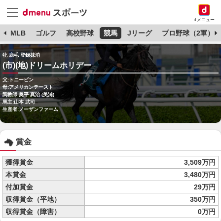
dメニュー
球
MLB
ゴルフ
高校野球
競馬
Jリーグ
プロ野球（2軍）
牝 鹿毛 登録抹消
(市)(地)ドリームホリデー
父:トニービン
母:アメリカンテースト
調教師:奥平 真治 (美浦)
馬主:山本 武司
生産者:ノーザンファーム
賞金
獲得賞金
3,509万円
本賞金
3,480万円
付加賞金
29万円
収得賞金（平地）
350万円
収得賞金（障害）
0万円