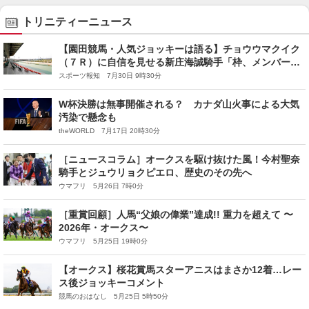
トリニティーニュース
【園田競馬・人気ジョッキーは語る】チョウウマクイク
（７Ｒ）に自信を見せる新庄海誠騎手「枠、メンバーと
もにいい」
スポーツ報知 7月30日 9時30分
W杯決勝は無事開催される？ カナダ山火事による大気
汚染で懸念も
theWORLD 7月17日 20時30分
［ニュースコラム］オークスを駆け抜けた風！今村聖奈
騎手とジュウリョクピエロ、歴史のその先へ
ウマフリ 5月26日 7時0分
［重賞回顧］人馬“父娘の偉業”達成!! 重力を超えて 〜
2026年・オークス〜
ウマフリ 5月25日 19時0分
【オークス】桜花賞馬スターアニスはまさか12着…レー
ス後ジョッキーコメント
競馬のおはなし 5月25日 5時50分