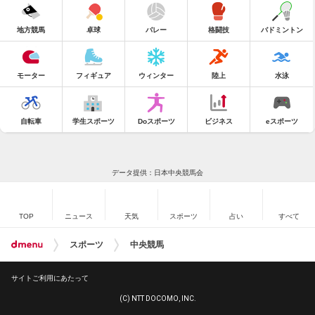
地方競馬
卓球
バレー
格闘技
バドミントン
モーター
フィギュア
ウィンター
陸上
水泳
自転車
学生スポーツ
Doスポーツ
ビジネス
eスポーツ
データ提供：日本中央競馬会
TOP
ニュース
天気
スポーツ
占い
すべて
スポーツ
中央競馬
サイトご利用にあたって
(C) NTT DOCOMO, INC.