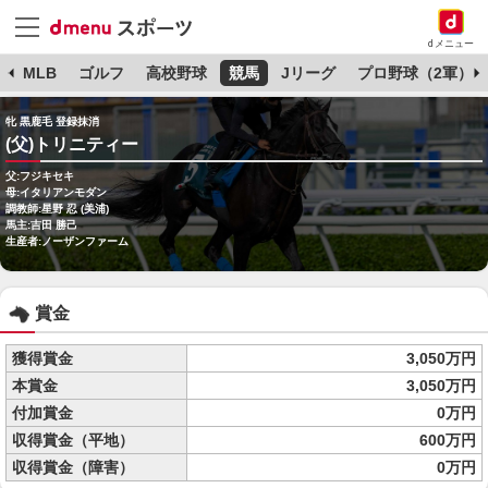
dメニュー
球
MLB
ゴルフ
高校野球
競馬
Jリーグ
プロ野球（2軍）
牝 黒鹿毛 登録抹消
(父)トリニティー
父:フジキセキ
母:イタリアンモダン
調教師:星野 忍 (美浦)
馬主:吉田 勝己
生産者:ノーザンファーム
賞金
獲得賞金
3,050万円
本賞金
3,050万円
付加賞金
0万円
収得賞金（平地）
600万円
収得賞金（障害）
0万円