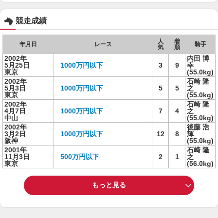
競走成績
人
着
年月日
レース
騎手
気
順
2002年
内田 博
5月25日
1000万円以下
3
9
幸
東京
(55.0kg)
2002年
石崎 隆
5月3日
1000万円以下
5
5
之
東京
(55.0kg)
2002年
石崎 隆
4月7日
1000万円以下
7
4
之
中山
(55.0kg)
2002年
後藤 浩
3月2日
1000万円以下
12
8
輝
阪神
(55.0kg)
2001年
石崎 隆
11月3日
500万円以下
2
1
之
東京
(56.0kg)
もっと見る