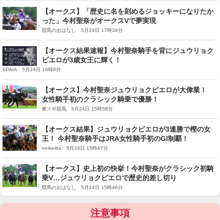
【オークス】「歴史に名を刻めるジョッキーになりたか
った」今村聖奈がオークスVで夢実現
競馬のおはなし 5月24日 17時34分
【オークス結果速報】今村聖奈騎手を背にジュウリョク
ピエロが3歳女王に輝く！
SPAIA 5月24日 16時8分
【オークス】今村聖奈ジュウリョクピエロが大偉業！
女性騎手初のクラシック騎乗で優勝！
東スポ競馬 5月24日 15時58分
【オークス結果】ジュウリョクピエロが3連勝で樫の女
王！ 今村聖奈騎手はJRA女性騎手初のGI制覇！
netkeiba 5月24日 15時47分
【オークス】史上初の快挙！今村聖奈がクラシック初騎
乗V…ジュウリョクピエロで歴史的差し切り
競馬のおはなし 5月24日 15時46分
注意事項