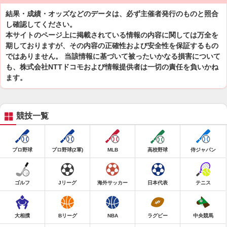
結果・成績・オッズなどのデータは、必ず主催者発行のものと照合
し確認してください。
本サイトのページ上に掲載されている情報の内容に関しては万全を
期しておりますが、その内容の正確性および安全性を保証するもの
ではありません。 当該情報に基づいて被ったいかなる損害について
も、株式会社NTTドコモおよび情報提供者は一切の責任を負いかね
ます。
競技一覧
プロ野球
プロ野球(2軍)
MLB
高校野球
侍ジャパン
ゴルフ
Jリーグ
海外サッカー
日本代表
テニス
大相撲
Bリーグ
NBA
ラグビー
中央競馬