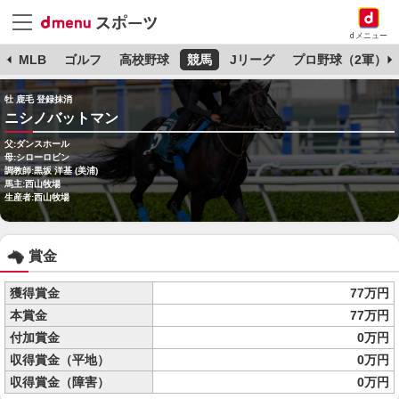
dメニュー
球
MLB
ゴルフ
高校野球
競馬
Jリーグ
プロ野球（2軍）
牡 鹿毛 登録抹消
ニシノバットマン
父:ダンスホール
母:シローロビン
調教師:黒坂 洋基 (美浦)
馬主:西山牧場
生産者:西山牧場
賞金
獲得賞金
77万円
本賞金
77万円
付加賞金
0万円
収得賞金（平地）
0万円
収得賞金（障害）
0万円