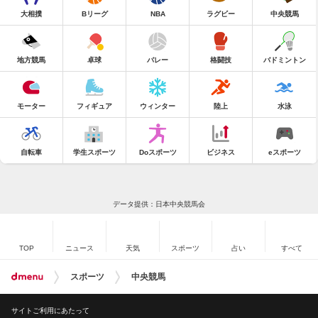
大相撲
Bリーグ
NBA
ラグビー
中央競馬
地方競馬
卓球
バレー
格闘技
バドミントン
モーター
フィギュア
ウィンター
陸上
水泳
自転車
学生スポーツ
Doスポーツ
ビジネス
eスポーツ
データ提供：日本中央競馬会
TOP
ニュース
天気
スポーツ
占い
すべて
スポーツ
中央競馬
サイトご利用にあたって