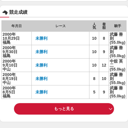
競走成績
人
着
年月日
レース
騎手
気
順
2000年
武藤 善
10月29日
未勝利
10
8
則
福島
(55.0kg)
2000年
武藤 善
9月30日
未勝利
10
9
則
福島
(55.0kg)
2000年
中舘 英
9月10日
未勝利
10
12
二
中山
(55.0kg)
2000年
武藤 善
8月19日
未勝利
8
10
則
中山
(55.0kg)
2000年
武藤 善
8月5日
未勝利
5
9
則
福島
(55.0kg)
もっと見る