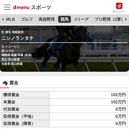
dメニュー
球
MLB
ゴルフ
高校野球
競馬
Jリーグ
プロ野球（2軍）
牡 鹿毛 登録抹消
ニシノランタナ
父:トニービン
母:リフカ
調教師:高橋 祥泰 (美浦)
馬主:西山牧場
生産者:西山牧場
賞金
獲得賞金
102万円
本賞金
102万円
付加賞金
0万円
収得賞金（平地）
0万円
収得賞金（障害）
0万円