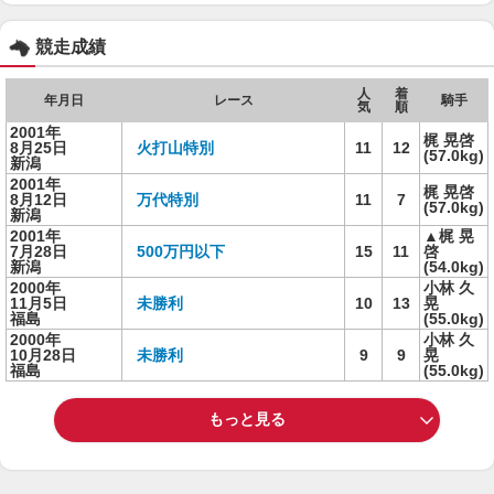
競走成績
人
着
年月日
レース
騎手
気
順
2001年
梶 晃啓
8月25日
火打山特別
11
12
(57.0kg)
新潟
2001年
梶 晃啓
8月12日
万代特別
11
7
(57.0kg)
新潟
2001年
▲梶 晃
7月28日
500万円以下
15
11
啓
新潟
(54.0kg)
2000年
小林 久
11月5日
未勝利
10
13
晃
福島
(55.0kg)
2000年
小林 久
10月28日
未勝利
9
9
晃
福島
(55.0kg)
もっと見る