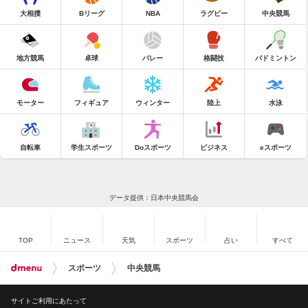
大相撲
Bリーグ
NBA
ラグビー
中央競馬
地方競馬
卓球
バレー
格闘技
バドミントン
モーター
フィギュア
ウィンター
陸上
水泳
自転車
学生スポーツ
Doスポーツ
ビジネス
eスポーツ
データ提供：日本中央競馬会
TOP
ニュース
天気
スポーツ
占い
すべて
スポーツ
中央競馬
サイトご利用にあたって