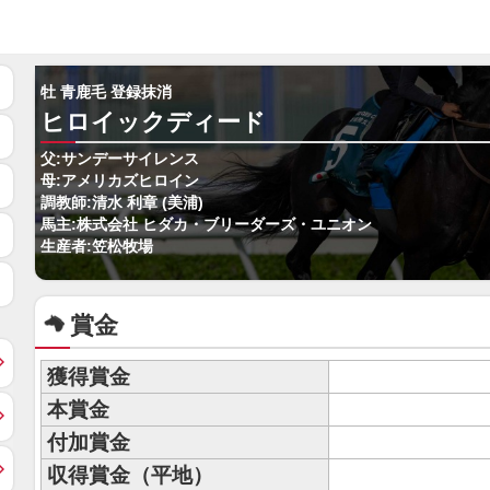
牡 青鹿毛 登録抹消
ヒロイックディード
父:サンデーサイレンス
母:アメリカズヒロイン
調教師:清水 利章 (美浦)
馬主:株式会社 ヒダカ・ブリーダーズ・ユニオン
生産者:笠松牧場
賞金
獲得賞金
本賞金
付加賞金
収得賞金（平地）