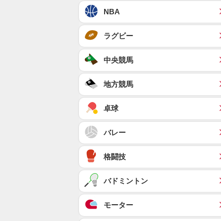
NBA
ラグビー
中央競馬
地方競馬
卓球
バレー
格闘技
バドミントン
モーター