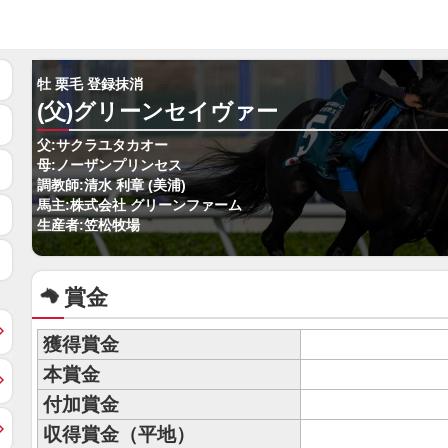
牡 栗毛 登録抹消
(父)グリーンセイヴァー
父:サクラユタカオー
母:ノーザンプリンセス
調教師:清水 利章 (美浦)
馬主:株式会社 グリーンファーム
生産者:笠松牧場
賞金
獲得賞金
本賞金
付加賞金
収得賞金（平地）