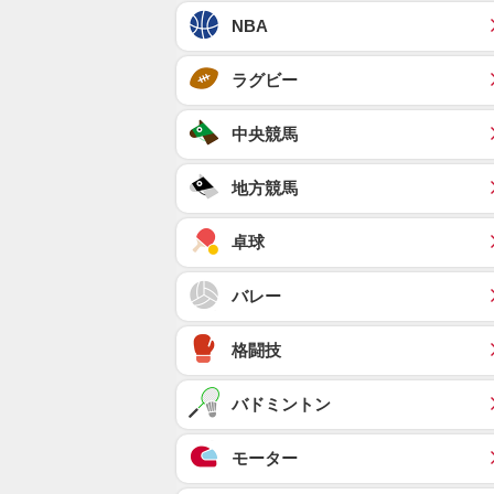
NBA
ラグビー
中央競馬
地方競馬
卓球
バレー
格闘技
バドミントン
モーター