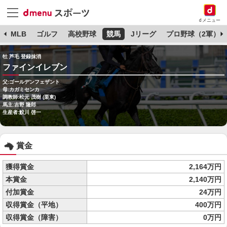
dメニュー
球
MLB
ゴルフ
高校野球
競馬
Jリーグ
プロ野球（2軍）
牡 芦毛 登録抹消
ファインイレブン
父:ゴールデンフェザント
母:カガミセンカ
調教師:松元 茂樹 (栗東)
馬主:吉野 隆郎
生産者:鮫川 啓一
賞金
獲得賞金
2,164万円
本賞金
2,140万円
付加賞金
24万円
収得賞金（平地）
400万円
収得賞金（障害）
0万円