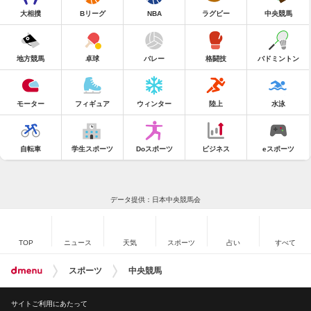
大相撲
Bリーグ
NBA
ラグビー
中央競馬
地方競馬
卓球
バレー
格闘技
バドミントン
モーター
フィギュア
ウィンター
陸上
水泳
自転車
学生スポーツ
Doスポーツ
ビジネス
eスポーツ
データ提供：日本中央競馬会
TOP
ニュース
天気
スポーツ
占い
すべて
スポーツ
中央競馬
サイトご利用にあたって