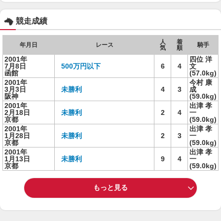
競走成績
人
着
年月日
レース
騎手
気
順
2001年
四位 洋
7月8日
500万円以下
6
4
文
函館
(57.0kg)
2001年
今村 康
3月3日
未勝利
4
3
成
阪神
(59.0kg)
2001年
出津 孝
2月18日
未勝利
2
4
一
京都
(59.0kg)
2001年
出津 孝
1月28日
未勝利
2
3
一
京都
(59.0kg)
2001年
出津 孝
1月13日
未勝利
9
4
一
京都
(59.0kg)
もっと見る