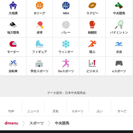
大相撲
Bリーグ
NBA
ラグビー
中央競馬
地方競馬
卓球
バレー
格闘技
バドミントン
モーター
フィギュア
ウィンター
陸上
水泳
自転車
学生スポーツ
Doスポーツ
ビジネス
eスポーツ
データ提供：日本中央競馬会
TOP
ニュース
天気
スポーツ
占い
すべて
スポーツ
中央競馬