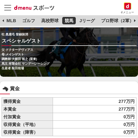
dメニュー
球
MLB
ゴルフ
高校野球
競馬
Jリーグ
プロ野球（2軍）
牡 黒鹿毛 登録抹消
スペシャルゲスト
父:ドクターデヴィアス
母:メインゲスト
調教師:大根田 裕之 (栗東)
馬主:有限会社 サンデーレーシング
生産者:秋田牧場
賞金
獲得賞金
277万円
本賞金
277万円
付加賞金
0万円
収得賞金（平地）
0万円
収得賞金（障害）
0万円