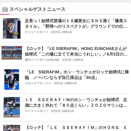
スペシャルゲストニュース
足長っ！始球式登場の１９歳美女にＳＮＳ沸く「爆美ス
タイル」「野球へのリスペクトが」グラウンドでの仕草
にも反響
デイリースポーツ 8月5日 23時1分
【ロッテ】「LE SSERAFIM」HONG EUNCHAEさんが
始球式「この場に立てて本当にうれしい」／8月5日の西
武戦（ZOZOマリン）
週刊ベースボールONLINE 8月5日 21時5分
「LE SSERAFIM」ホン・ウンチェがロッテ始球式に降
臨 ノーバンならず自己採点は「80点」
スポニチアネックス 8月5日 18時24分
ＬＥ ＳＳＥＲＡＦＩＭのホン・ウンチェが始球式 左
側に大きく外れて「８０点くらい」ＺＯＺＯマリンは
「大きくてびっくり。サマーソニックでここのステージ
デイリースポーツ 8月5日 18時23分
に立つ予定なので楽しみ」
【ロッテ】「ＬＥ ＳＳＥＲＡＦＩＭ」のＨＯＮＧ Ｅ