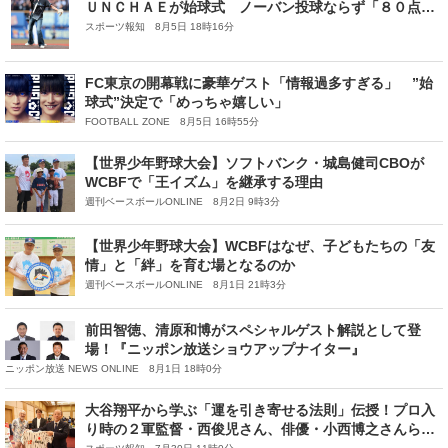
ＵＮＣＨＡＥが始球式 ノーバン投球ならず「８０点く
らいでしょうか」
スポーツ報知 8月5日 18時16分
FC東京の開幕戦に豪華ゲスト「情報過多すぎる」 ”始
球式”決定で「めっちゃ嬉しい」
FOOTBALL ZONE 8月5日 16時55分
【世界少年野球大会】ソフトバンク・城島健司CBOが
WCBFで「王イズム」を継承する理由
週刊ベースボールONLINE 8月2日 9時3分
【世界少年野球大会】WCBFはなぜ、子どもたちの「友
情」と「絆」を育む場となるのか
週刊ベースボールONLINE 8月1日 21時3分
前田智徳、清原和博がスペシャルゲスト解説として登
場！『ニッポン放送ショウアップナイター』
ニッポン放送 NEWS ONLINE 8月1日 18時0分
大谷翔平から学ぶ「運を引き寄せる法則」伝授！プロ入
り時の２軍監督・西俊児さん、俳優・小西博之さんらが
レクチャー〜第一ホテル両国「親子でオリジナルグラブ