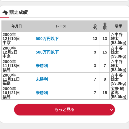
競走成績
人
着
年月日
レース
騎手
気
順
2000年
△中谷
12月10日
500万円以下
13
13
雄太
中京
(53.0kg)
2000年
△中谷
12月2日
500万円以下
9
15
雄太
中京
(53.0kg)
2000年
△中谷
11月18日
未勝利
3
7
雄太
福島
(53.0kg)
2000年
△中谷
11月11日
未勝利
7
8
雄太
福島
(53.0kg)
2000年
宝来 城
10月21日
未勝利
7
15
多郎
福島
(55.0kg)
もっと見る