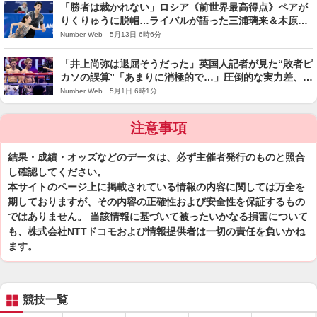
「勝者は裁かれない」ロシア《前世界最高得点》ペアが
りくりゅうに脱帽…ライバルが語った三浦璃来＆木原龍
一“五輪の伝説演技”「彼らは本当にクリーン」―2026上
Number Web 5月13日 6時6分
半期読まれた記事
「井上尚弥は退屈そうだった」英国人記者が見た“敗者ピ
カソの誤算”「あまりに消極的で…」圧倒的な実力差、な
ぜKO決着にならなかったのか―2026上半期読まれた記
Number Web 5月1日 6時1分
事
注意事項
結果・成績・オッズなどのデータは、必ず主催者発行のものと照合
し確認してください。
本サイトのページ上に掲載されている情報の内容に関しては万全を
期しておりますが、その内容の正確性および安全性を保証するもの
ではありません。 当該情報に基づいて被ったいかなる損害について
も、株式会社NTTドコモおよび情報提供者は一切の責任を負いかね
ます。
競技一覧