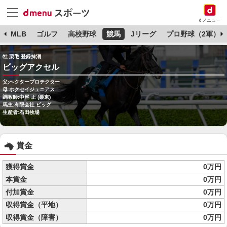
dメニュー
球
MLB
ゴルフ
高校野球
競馬
Jリーグ
プロ野球（2軍）
牡 栗毛 登録抹消
ビッグアクセル
父:ヘクタープロテクター
母:ホクセイジュニアス
調教師:中尾 正 (栗東)
馬主:有限会社 ビッグ
生産者:石田牧場
賞金
獲得賞金
0万円
本賞金
0万円
付加賞金
0万円
収得賞金（平地）
0万円
収得賞金（障害）
0万円