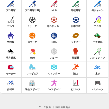
プロ野球
プロ野球(2軍)
MLB
高校野球
侍ジャパン
ゴルフ
Jリーグ
海外サッカー
日本代表
テニス
大相撲
Bリーグ
NBA
ラグビー
中央競馬
地方競馬
卓球
バレー
格闘技
バドミントン
モーター
フィギュア
ウィンター
陸上
水泳
自転車
学生スポーツ
Doスポーツ
ビジネス
eスポーツ
データ提供：日本中央競馬会