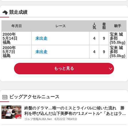
競走成績
人
着
年月日
レース
騎手
気
順
2000年
宝来 城
5月14日
未出走
4
9
多郎
福島
(55.0kg)
2000年
宝来 城
5月7日
未出走
4
9
多郎
福島
(55.0kg)
もっと見る
ビッグアクセルニュース
終盤のドラマ…唯一のミスとライバルに傾いた流れ 勝
利を呼び込んだ山下美夢有の“1.2メートル”「あとはライ
ンに打つだけ」
ゴルフ情報ALBA.Net 6月22日 7時45分