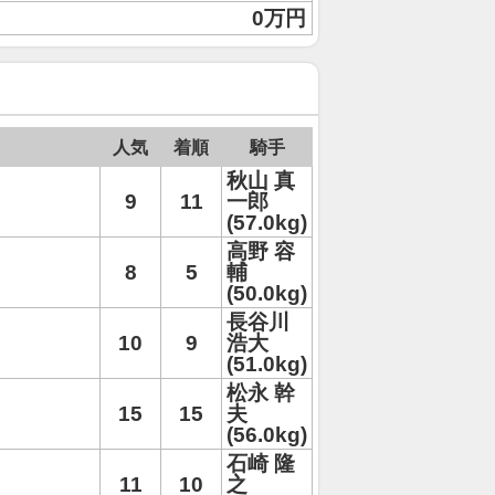
0万円
人気
着順
騎手
秋山 真
9
11
一郎
(57.0kg)
高野 容
8
5
輔
(50.0kg)
長谷川
10
9
浩大
(51.0kg)
松永 幹
15
15
夫
(56.0kg)
石崎 隆
11
10
之