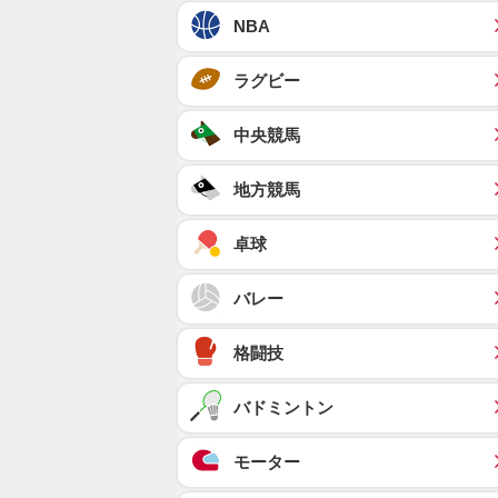
NBA
ラグビー
中央競馬
地方競馬
卓球
バレー
格闘技
バドミントン
モーター