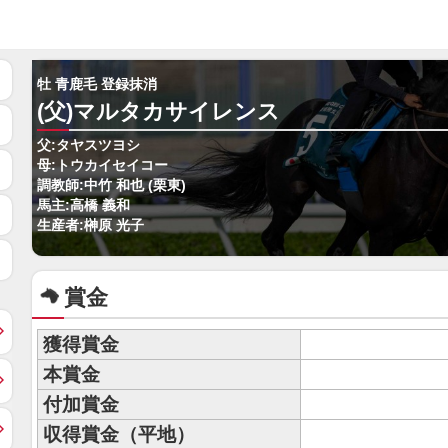
牡 青鹿毛 登録抹消
(父)マルタカサイレンス
父:タヤスツヨシ
母:トウカイセイコー
調教師:中竹 和也 (栗東)
馬主:高橋 義和
生産者:榊原 光子
賞金
獲得賞金
本賞金
付加賞金
収得賞金（平地）