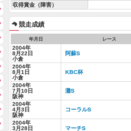
収得賞金（障害）
競走成績
年月日
レース
2004年
8月22日
阿蘇S
小倉
2004年
8月1日
KBC杯
小倉
2004年
7月10日
灘S
阪神
2004年
4月3日
コーラルS
阪神
2004年
3月28日
マーチS