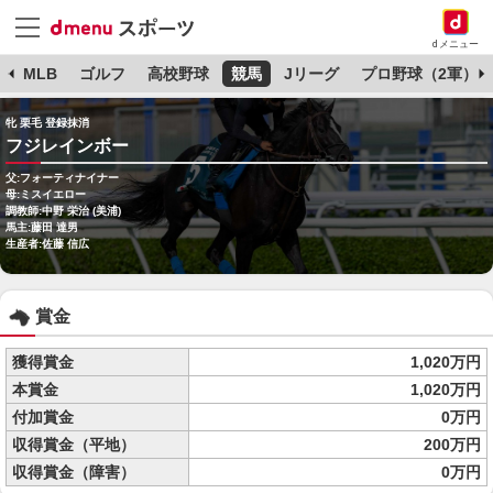
dメニュー
球
MLB
ゴルフ
高校野球
競馬
Jリーグ
プロ野球（2軍）
牝 栗毛 登録抹消
フジレインボー
父:フォーティナイナー
母:ミスイエロー
調教師:中野 栄治 (美浦)
馬主:藤田 達男
生産者:佐藤 信広
賞金
獲得賞金
1,020万円
本賞金
1,020万円
付加賞金
0万円
収得賞金（平地）
200万円
収得賞金（障害）
0万円