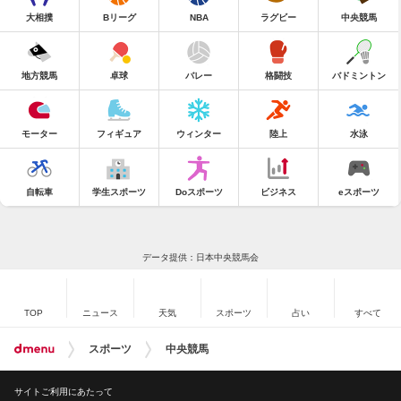
大相撲
Bリーグ
NBA
ラグビー
中央競馬
地方競馬
卓球
バレー
格闘技
バドミントン
モーター
フィギュア
ウィンター
陸上
水泳
自転車
学生スポーツ
Doスポーツ
ビジネス
eスポーツ
データ提供：日本中央競馬会
TOP
ニュース
天気
スポーツ
占い
すべて
スポーツ
中央競馬
サイトご利用にあたって