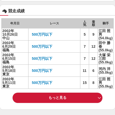
競走成績
人
着
年月日
レース
騎手
気
順
2002年
江田 照
10月26日
500万円以下
5
9
男
中山
(54.0kg)
2002年
田中 勝
6月29日
500万円以下
7
12
春
福島
(55.0kg)
2002年
大塚 栄
6月15日
500万円以下
7
12
三郎
福島
(55.0kg)
2002年
河内 洋
5月18日
500万円以下
11
6
(55.0kg)
東京
2002年
江田 照
5月11日
500万円以下
15
8
男
東京
(55.0kg)
もっと見る