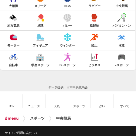
大相撲
Bリーグ
NBA
ラグビー
中央競馬
地方競馬
卓球
バレー
格闘技
バドミントン
モーター
フィギュア
ウィンター
陸上
水泳
自転車
学生スポーツ
Doスポーツ
ビジネス
eスポーツ
データ提供：日本中央競馬会
TOP
ニュース
天気
スポーツ
占い
すべて
スポーツ
中央競馬
サイトご利用にあたって