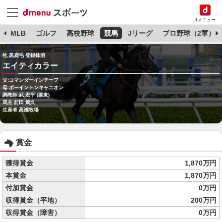
dメニュー
球
MLB
ゴルフ
高校野球
競馬
Jリーグ
プロ野球（2軍）
牝 黒鹿毛 登録抹消
エイティカラー
父:コマンダーインチーフ
母:ボーイントンキャニオン
調教師:武 宏平 (栗東)
馬主:前田 篤久
生産者:高瀬牧場
賞金
獲得賞金
1,870万円
本賞金
1,870万円
付加賞金
0万円
収得賞金（平地）
200万円
収得賞金（障害）
0万円