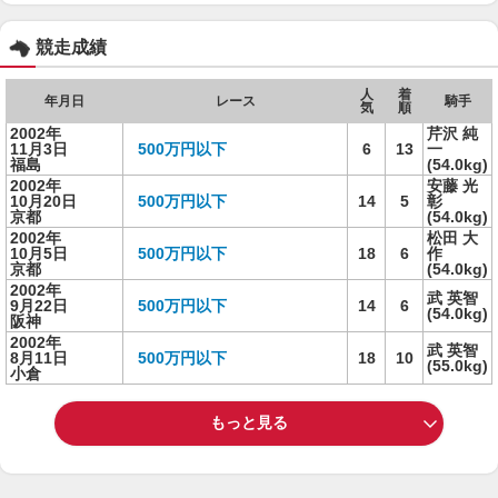
競走成績
人
着
年月日
レース
騎手
気
順
2002年
芹沢 純
11月3日
500万円以下
6
13
一
福島
(54.0kg)
2002年
安藤 光
10月20日
500万円以下
14
5
彰
京都
(54.0kg)
2002年
松田 大
10月5日
500万円以下
18
6
作
京都
(54.0kg)
2002年
武 英智
9月22日
500万円以下
14
6
(54.0kg)
阪神
2002年
武 英智
8月11日
500万円以下
18
10
(55.0kg)
小倉
もっと見る