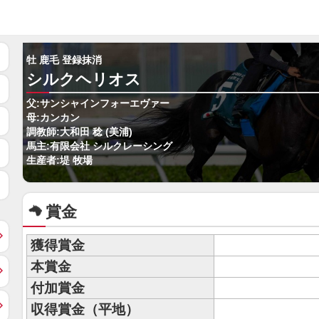
牡 鹿毛 登録抹消
シルクヘリオス
父:サンシャインフォーエヴァー
母:カンカン
調教師:大和田 稔 (美浦)
馬主:有限会社 シルクレーシング
生産者:堤 牧場
賞金
獲得賞金
本賞金
付加賞金
収得賞金（平地）