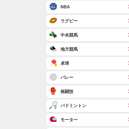
NBA
ラグビー
中央競馬
地方競馬
卓球
バレー
格闘技
バドミントン
モーター