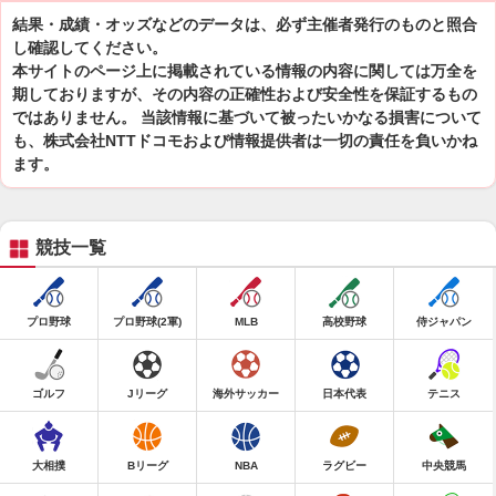
結果・成績・オッズなどのデータは、必ず主催者発行のものと照合
し確認してください。
本サイトのページ上に掲載されている情報の内容に関しては万全を
期しておりますが、その内容の正確性および安全性を保証するもの
ではありません。 当該情報に基づいて被ったいかなる損害について
も、株式会社NTTドコモおよび情報提供者は一切の責任を負いかね
ます。
競技一覧
プロ野球
プロ野球(2軍)
MLB
高校野球
侍ジャパン
ゴルフ
Jリーグ
海外サッカー
日本代表
テニス
大相撲
Bリーグ
NBA
ラグビー
中央競馬