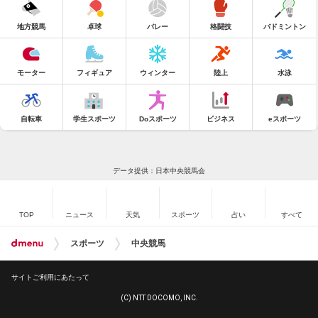
地方競馬
卓球
バレー
格闘技
バドミントン
モーター
フィギュア
ウィンター
陸上
水泳
自転車
学生スポーツ
Doスポーツ
ビジネス
eスポーツ
データ提供：日本中央競馬会
TOP
ニュース
天気
スポーツ
占い
すべて
スポーツ
中央競馬
サイトご利用にあたって
(C) NTT DOCOMO, INC.