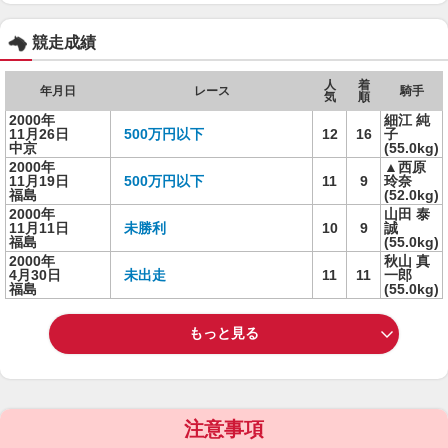
競走成績
人
着
年月日
レース
騎手
気
順
2000年
細江 純
11月26日
500万円以下
12
16
子
中京
(55.0kg)
2000年
▲西原
11月19日
500万円以下
11
9
玲奈
福島
(52.0kg)
2000年
山田 泰
11月11日
未勝利
10
9
誠
福島
(55.0kg)
2000年
秋山 真
4月30日
未出走
11
11
一郎
福島
(55.0kg)
もっと見る
注意事項