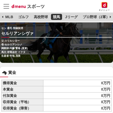
dメニュー
球
MLB
ゴルフ
高校野球
競馬
Jリーグ
プロ野球（2軍）
セン 鹿毛 登録抹消
セルリアンシヴァ
父:スリルシヨー
母:セルリアンシノ
調教師:内藤 繁春 (栗東)
馬主:有限会社 イクタ
生産者:中地 茂美
賞金
獲得賞金
0万円
本賞金
0万円
付加賞金
0万円
収得賞金（平地）
0万円
収得賞金（障害）
0万円