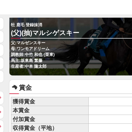
牡 鹿毛 登録抹消
(父)(抽)マルシゲスキー
父:マルゼンスキー
母:ワンモアドリーム
調教師:中竹 和也 (栗東)
馬主:坂東島 繁藤
生産者:中本 隆太郎
賞金
獲得賞金
本賞金
付加賞金
収得賞金（平地）