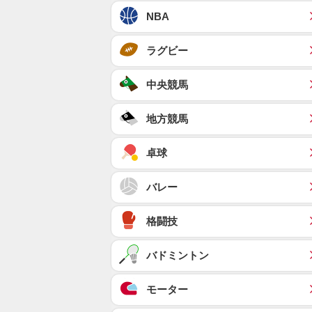
NBA
ラグビー
中央競馬
地方競馬
卓球
バレー
格闘技
バドミントン
モーター