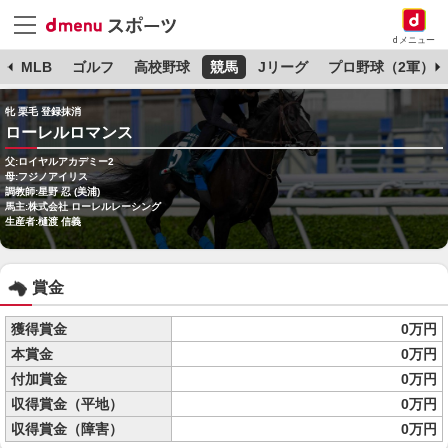
dメニュー
球
MLB
ゴルフ
高校野球
競馬
Jリーグ
プロ野球（2軍）
牝 栗毛 登録抹消
ローレルロマンス
父:ロイヤルアカデミー2
母:フジノアイリス
調教師:星野 忍 (美浦)
馬主:株式会社 ローレルレーシング
生産者:樋渡 信義
賞金
獲得賞金
0万円
本賞金
0万円
付加賞金
0万円
収得賞金（平地）
0万円
収得賞金（障害）
0万円