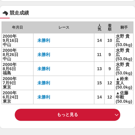
競走成績
人
着
年月日
レース
騎手
気
順
2000年
水野 貴
9月16日
未勝利
14
10
広
中山
(53.0kg)
2000年
水野 貴
8月26日
未勝利
11
9
広
中山
(53.0kg)
2000年
水野 貴
8月6日
未勝利
13
9
広
福島
(53.0kg)
2000年
▲鈴来
7月9日
未勝利
15
12
直人
東京
(50.0kg)
2000年
▲佐藤
6月24日
未勝利
14
12
年毅
東京
(50.0kg)
もっと見る