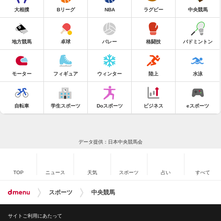
大相撲
Bリーグ
NBA
ラグビー
中央競馬
地方競馬
卓球
バレー
格闘技
バドミントン
モーター
フィギュア
ウィンター
陸上
水泳
自転車
学生スポーツ
Doスポーツ
ビジネス
eスポーツ
データ提供：日本中央競馬会
TOP
ニュース
天気
スポーツ
占い
すべて
スポーツ
中央競馬
サイトご利用にあたって