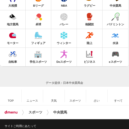
大相撲
Bリーグ
NBA
ラグビー
中央競馬
地方競馬
卓球
バレー
格闘技
バドミントン
モーター
フィギュア
ウィンター
陸上
水泳
自転車
学生スポーツ
Doスポーツ
ビジネス
eスポーツ
データ提供：日本中央競馬会
TOP
ニュース
天気
スポーツ
占い
すべて
スポーツ
中央競馬
サイトご利用にあたって