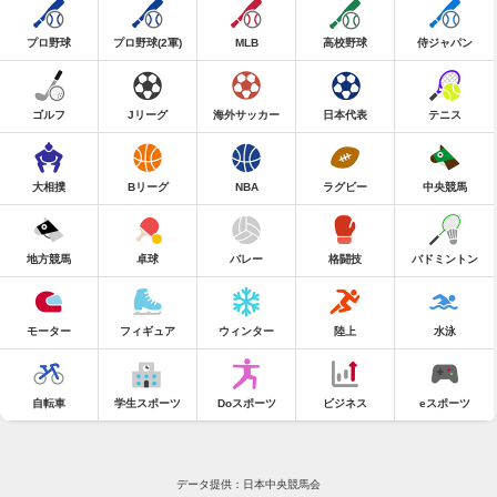
プロ野球
プロ野球(2軍)
MLB
高校野球
侍ジャパン
ゴルフ
Jリーグ
海外サッカー
日本代表
テニス
大相撲
Bリーグ
NBA
ラグビー
中央競馬
地方競馬
卓球
バレー
格闘技
バドミントン
モーター
フィギュア
ウィンター
陸上
水泳
自転車
学生スポーツ
Doスポーツ
ビジネス
eスポーツ
データ提供：日本中央競馬会