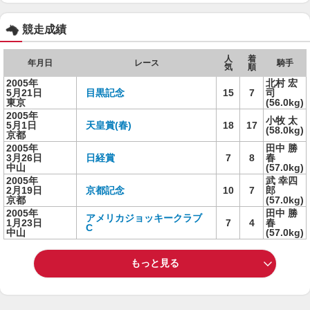
競走成績
人
着
年月日
レース
騎手
気
順
2005年
北村 宏
5月21日
目黒記念
15
7
司
東京
(56.0kg)
2005年
小牧 太
5月1日
天皇賞(春)
18
17
(58.0kg)
京都
2005年
田中 勝
3月26日
日経賞
7
8
春
中山
(57.0kg)
2005年
武 幸四
2月19日
京都記念
10
7
郎
京都
(57.0kg)
2005年
田中 勝
アメリカジョッキークラブ
1月23日
7
4
春
C
中山
(57.0kg)
もっと見る