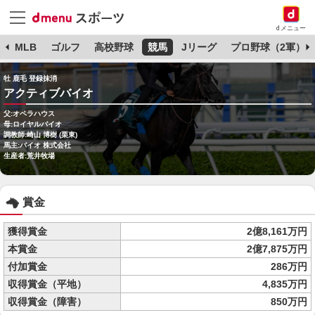
dメニュー
球
MLB
ゴルフ
高校野球
競馬
Jリーグ
プロ野球（2軍）
牡 鹿毛 登録抹消
アクティブバイオ
父:オペラハウス
母:ロイヤルバイオ
調教師:崎山 博樹 (栗東)
馬主:バイオ 株式会社
生産者:荒井牧場
賞金
獲得賞金
2億8,161万円
本賞金
2億7,875万円
付加賞金
286万円
収得賞金（平地）
4,835万円
収得賞金（障害）
850万円