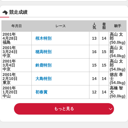
競走成績
人
着
年月日
レース
騎手
気
順
2001年
高山 太
4月28日
桜木特別
13
14
郎
福島
(50.0kg)
2001年
高山 太
3月24日
穂高特別
16
15
郎
中京
(54.0kg)
2001年
高山 太
3月4日
鈴鹿特別
15
15
郎
中京
(54.0kg)
2001年
徳吉 孝
2月10日
大島特別
14
14
士
東京
(54.0kg)
2001年
高橋 智
1月20日
初春賞
12
14
大
中山
(50.0kg)
もっと見る