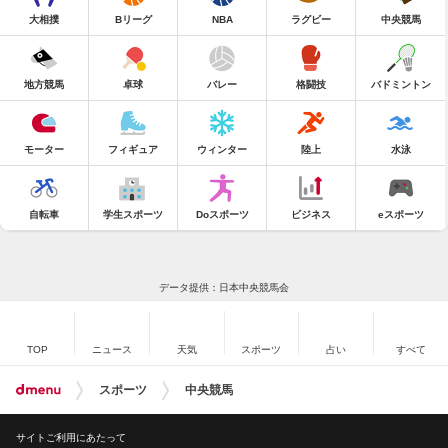
大相撲
Bリーグ
NBA
ラグビー
中央競馬
地方競馬
卓球
バレー
格闘技
バドミントン
モーター
フィギュア
ウィンター
陸上
水泳
自転車
学生スポーツ
Doスポーツ
ビジネス
eスポーツ
データ提供：日本中央競馬会
TOP
ニュース
天気
スポーツ
占い
すべて
スポーツ
中央競馬
サイトご利用にあたって