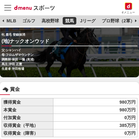
dメニュー
球
MLB
ゴルフ
高校野球
競馬
Jリーグ
プロ野球（2軍）
牝 鹿毛 登録抹消
(地)ナックオンウッド
父:シャンハイ
母:フロムザマウンテン
調教師:保田 一隆 (美浦)
馬主:沖田 正憲
生産者:沖田牧場
賞金
獲得賞金
980万円
本賞金
980万円
付加賞金
0万円
収得賞金（平地）
385万円
収得賞金（障害）
0万円