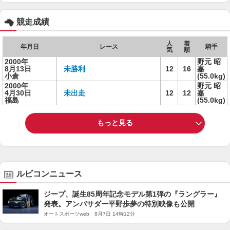
競走成績
人
着
年月日
レース
騎手
気
順
2000年
野元 昭
8月13日
未勝利
12
16
嘉
小倉
(55.0kg)
2000年
野元 昭
4月30日
未出走
12
12
嘉
福島
(55.0kg)
もっと見る
ルビコンニュース
ジープ、誕生85周年記念モデル第1弾の『ラングラー』
発表。アンバサダー平野歩夢の特別映像も公開
オートスポーツweb 8月7日 14時12分