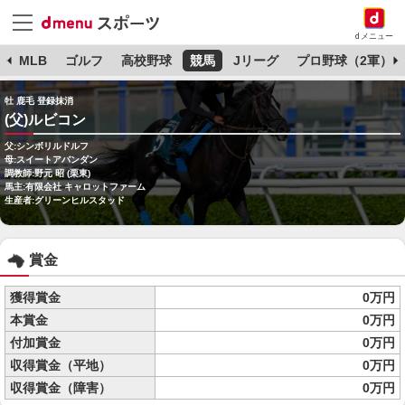
dメニュー
球
MLB
ゴルフ
高校野球
競馬
Jリーグ
プロ野球（2軍）
牡 鹿毛 登録抹消
(父)ルビコン
父:シンボリルドルフ
母:スイートアバンダン
調教師:野元 昭 (栗東)
馬主:有限会社 キャロットファーム
生産者:グリーンヒルスタッド
賞金
獲得賞金
0万円
本賞金
0万円
付加賞金
0万円
収得賞金（平地）
0万円
収得賞金（障害）
0万円