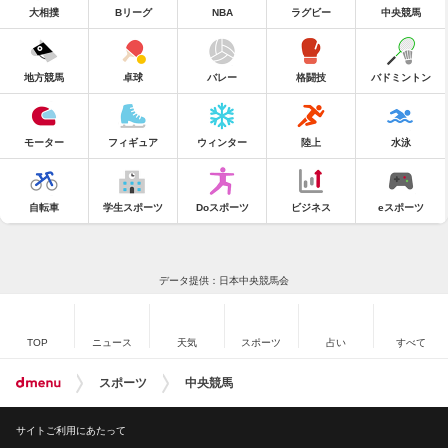
大相撲
Bリーグ
NBA
ラグビー
中央競馬
地方競馬
卓球
バレー
格闘技
バドミントン
モーター
フィギュア
ウィンター
陸上
水泳
自転車
学生スポーツ
Doスポーツ
ビジネス
eスポーツ
データ提供：日本中央競馬会
TOP
ニュース
天気
スポーツ
占い
すべて
スポーツ
中央競馬
サイトご利用にあたって