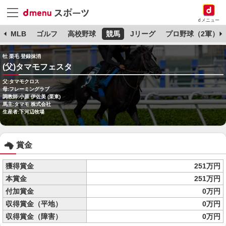
dメニュー
球
MLB
ゴルフ
高校野球
競馬
Jリーグ
プロ野球（2軍）
牡 栗毛 登録抹消
(父)タマモフェスタ
父:タマモクロス
母:フレーミングラブ
調教師:小原 伊佐美 (栗東)
馬主:タマモ 株式会社
生産者:下河辺牧場
賞金
獲得賞金
251万円
本賞金
251万円
付加賞金
0万円
収得賞金（平地）
0万円
収得賞金（障害）
0万円