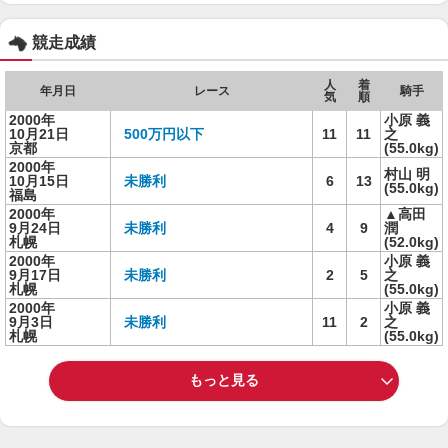
競走成績
人
着
年月日
レース
騎手
気
順
2000年
小原 義
10月21日
500万円以下
11
11
之
京都
(55.0kg)
2000年
村山 明
10月15日
未勝利
6
13
(55.0kg)
福島
2000年
▲高田
9月24日
未勝利
4
9
潤
札幌
(52.0kg)
2000年
小原 義
9月17日
未勝利
2
5
之
札幌
(55.0kg)
2000年
小原 義
9月3日
未勝利
11
2
之
札幌
(55.0kg)
もっと見る