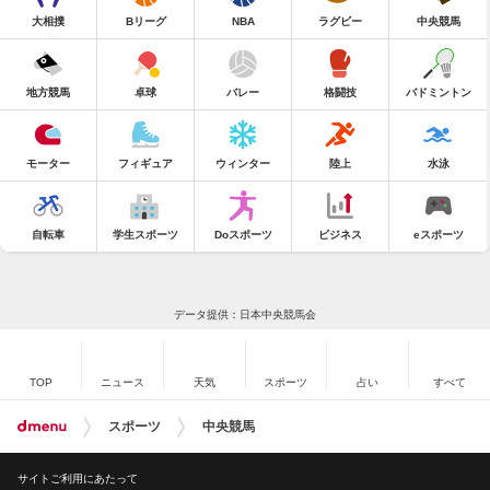
大相撲
Bリーグ
NBA
ラグビー
中央競馬
地方競馬
卓球
バレー
格闘技
バドミントン
モーター
フィギュア
ウィンター
陸上
水泳
自転車
学生スポーツ
Doスポーツ
ビジネス
eスポーツ
データ提供：日本中央競馬会
TOP
ニュース
天気
スポーツ
占い
すべて
スポーツ
中央競馬
サイトご利用にあたって