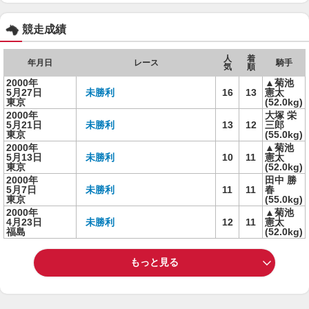
競走成績
人
着
年月日
レース
騎手
気
順
2000年
▲菊池
5月27日
未勝利
16
13
憲太
東京
(52.0kg)
2000年
大塚 栄
5月21日
未勝利
13
12
三郎
東京
(55.0kg)
2000年
▲菊池
5月13日
未勝利
10
11
憲太
東京
(52.0kg)
2000年
田中 勝
5月7日
未勝利
11
11
春
東京
(55.0kg)
2000年
▲菊池
4月23日
未勝利
12
11
憲太
福島
(52.0kg)
もっと見る