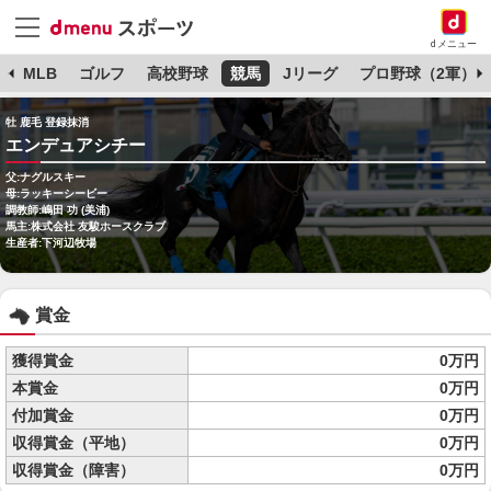
dメニュー
球
MLB
ゴルフ
高校野球
競馬
Jリーグ
プロ野球（2軍）
牡 鹿毛 登録抹消
エンデュアシチー
父:ナグルスキー
母:ラッキーシービー
調教師:嶋田 功 (美浦)
馬主:株式会社 友駿ホースクラブ
生産者:下河辺牧場
賞金
獲得賞金
0万円
本賞金
0万円
付加賞金
0万円
収得賞金（平地）
0万円
収得賞金（障害）
0万円