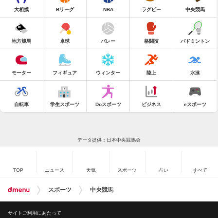
大相撲
Bリーグ
NBA
ラグビー
中央競馬
地方競馬
卓球
バレー
格闘技
バドミントン
モーター
フィギュア
ウィンター
陸上
水泳
自転車
学生スポーツ
Doスポーツ
ビジネス
eスポーツ
データ提供：日本中央競馬会
TOP
ニュース
天気
スポーツ
占い
すべて
スポーツ
中央競馬
サイトご利用にあたって