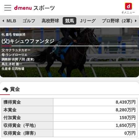
dメニュー
球
MLB
ゴルフ
高校野球
競馬
Jリーグ
プロ野球（2軍）
牝 鹿毛 登録抹消
(父)キシュウファンタジ
父:サクラユタカオー
母:ランドローリエ
調教師:吉岡 八郎 (栗東)
馬主:木村 善一
生産者:日西牧場
賞金
獲得賞金
8,439万円
本賞金
8,280万円
付加賞金
159万円
収得賞金（平地）
1,650万円
収得賞金（障害）
0万円