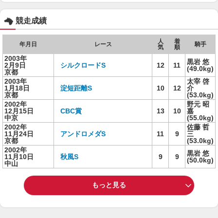
競走成績
人
着
年月日
レース
騎手
気
順
2003年
黒岩 悠
2月9日
シルクロードS
12
11
(49.0kg)
京都
2003年
太宰 啓
1月18日
淀短距離S
10
12
介
京都
(53.0kg)
2002年
野元 昭
12月15日
CBC賞
13
10
嘉
中京
(55.0kg)
2002年
佐藤 哲
11月24日
アンドロメダS
11
9
三
京都
(53.0kg)
2002年
黒岩 悠
11月10日
秋風S
9
9
(50.0kg)
中山
もっと見る