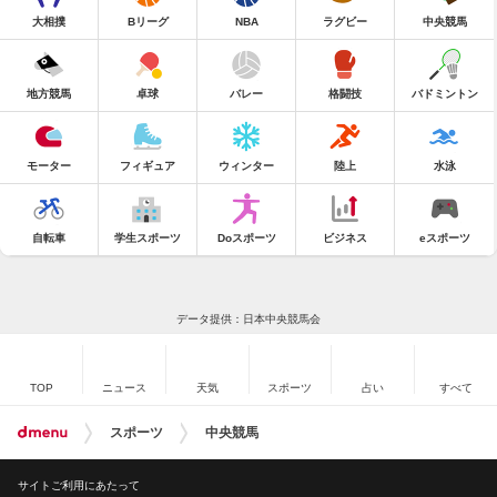
大相撲
Bリーグ
NBA
ラグビー
中央競馬
地方競馬
卓球
バレー
格闘技
バドミントン
モーター
フィギュア
ウィンター
陸上
水泳
自転車
学生スポーツ
Doスポーツ
ビジネス
eスポーツ
データ提供：日本中央競馬会
TOP
ニュース
天気
スポーツ
占い
すべて
スポーツ
中央競馬
サイトご利用にあたって