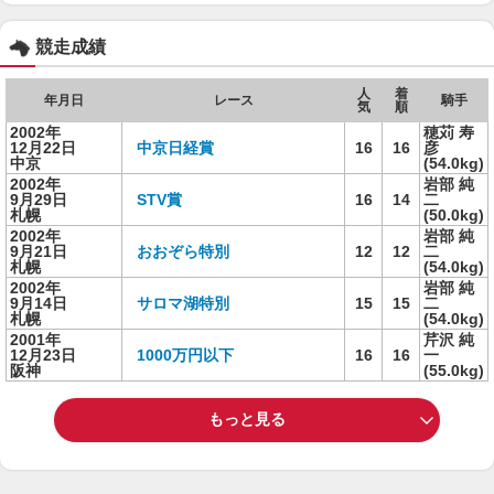
競走成績
人
着
年月日
レース
騎手
気
順
2002年
穂苅 寿
12月22日
中京日経賞
16
16
彦
中京
(54.0kg)
2002年
岩部 純
9月29日
STV賞
16
14
二
札幌
(50.0kg)
2002年
岩部 純
9月21日
おおぞら特別
12
12
二
札幌
(54.0kg)
2002年
岩部 純
9月14日
サロマ湖特別
15
15
二
札幌
(54.0kg)
2001年
芹沢 純
12月23日
1000万円以下
16
16
一
阪神
(55.0kg)
もっと見る