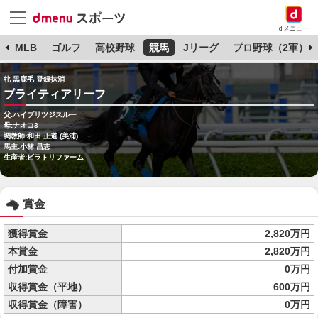
dメニュー
球
MLB
ゴルフ
高校野球
競馬
Jリーグ
プロ野球（2軍）
牝 黒鹿毛 登録抹消
ブライティアリーフ
父:ハイブリツジスルー
母:ナオコ3
調教師:和田 正道 (美浦)
馬主:小林 昌志
生産者:ビラトリファーム
賞金
獲得賞金
2,820万円
本賞金
2,820万円
付加賞金
0万円
収得賞金（平地）
600万円
収得賞金（障害）
0万円