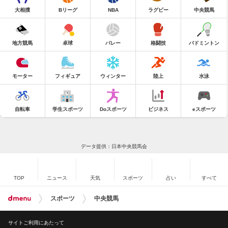
大相撲
Bリーグ
NBA
ラグビー
中央競馬
地方競馬
卓球
バレー
格闘技
バドミントン
モーター
フィギュア
ウィンター
陸上
水泳
自転車
学生スポーツ
Doスポーツ
ビジネス
eスポーツ
データ提供：日本中央競馬会
TOP
ニュース
天気
スポーツ
占い
すべて
スポーツ
中央競馬
サイトご利用にあたって