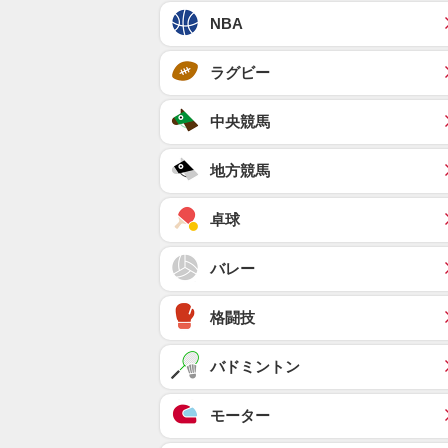
NBA
ラグビー
中央競馬
地方競馬
卓球
バレー
格闘技
バドミントン
モーター