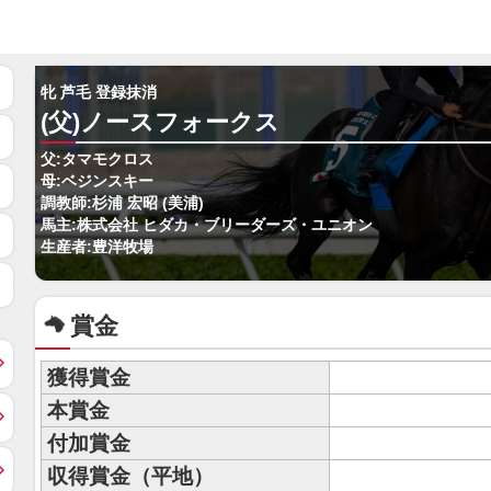
牝 芦毛 登録抹消
(父)ノースフォークス
父:タマモクロス
母:ベジンスキー
調教師:杉浦 宏昭 (美浦)
馬主:株式会社 ヒダカ・ブリーダーズ・ユニオン
生産者:豊洋牧場
賞金
獲得賞金
本賞金
付加賞金
収得賞金（平地）