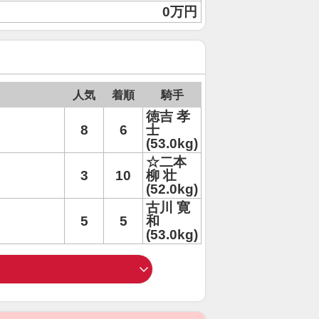
0万円
人気
着順
騎手
徳吉 孝
8
6
士
(53.0kg)
☆二本
3
10
柳 壮
(52.0kg)
古川 寛
5
5
和
(53.0kg)