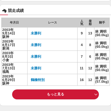
競走成績
人
着
年月日
レース
騎手
気
順
2003年
林 満明
9月14日
未勝利
9
13
(60.0kg)
阪神
2003年
林 満明
8月17日
未勝利
4
8
(60.0kg)
新潟
2003年
林 満明
8月3日
未勝利
7
6
(60.0kg)
小倉
2003年
林 満明
7月13日
未勝利
11
12
(60.0kg)
福島
2003年
林 満明
6月29日
鶴橋特別
16
12
(57.0kg)
阪神
もっと見る