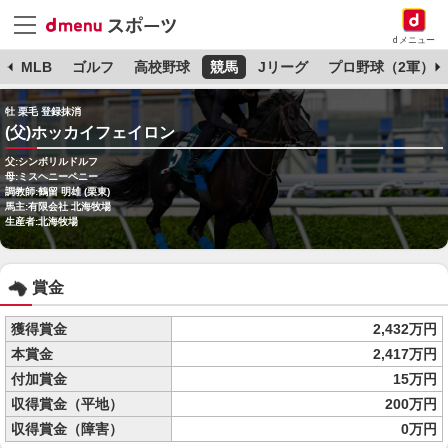
dメニュー
球
MLB
ゴルフ
高校野球
競馬
Jリーグ
プロ野球（2軍）
牡 栗毛 登録抹消
(父)ホッカイフェイロン
父:シンボリルドルフ
母:ミスヘニーペニー
調教師:鶴留 明雄 (栗東)
馬主:有限会社 北海牧場
生産者:北海牧場
賞金
獲得賞金
2,432万円
本賞金
2,417万円
付加賞金
15万円
収得賞金（平地）
200万円
収得賞金（障害）
0万円