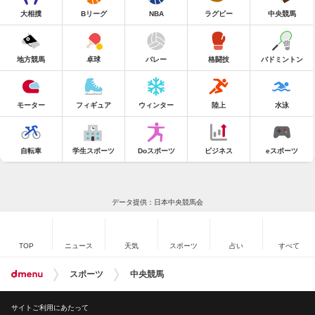
大相撲
Bリーグ
NBA
ラグビー
中央競馬
地方競馬
卓球
バレー
格闘技
バドミントン
モーター
フィギュア
ウィンター
陸上
水泳
自転車
学生スポーツ
Doスポーツ
ビジネス
eスポーツ
データ提供：日本中央競馬会
TOP
ニュース
天気
スポーツ
占い
すべて
スポーツ
中央競馬
サイトご利用にあたって