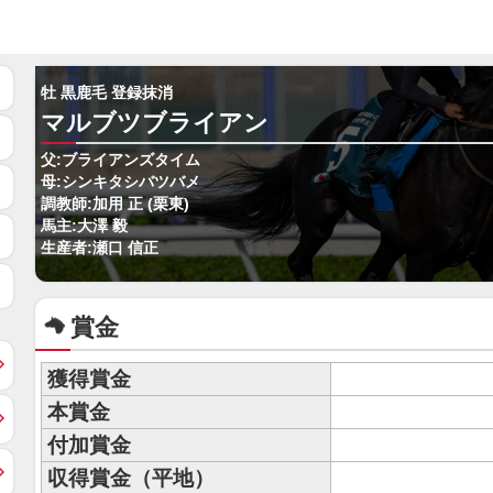
牡 黒鹿毛 登録抹消
マルブツブライアン
父:ブライアンズタイム
母:シンキタシバツバメ
調教師:加用 正 (栗東)
馬主:大澤 毅
生産者:瀬口 信正
賞金
獲得賞金
本賞金
付加賞金
収得賞金（平地）