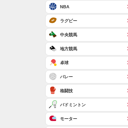
NBA
ラグビー
中央競馬
地方競馬
卓球
バレー
格闘技
バドミントン
モーター