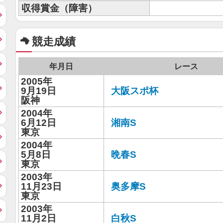
収得賞金（障害）
競走成績
年月日
レース
2005年
9月19日
大阪スポ杯
阪神
2004年
6月12日
湘南S
東京
2004年
5月8日
晩春S
東京
2003年
11月23日
奥多摩S
東京
2003年
11月2日
白秋S