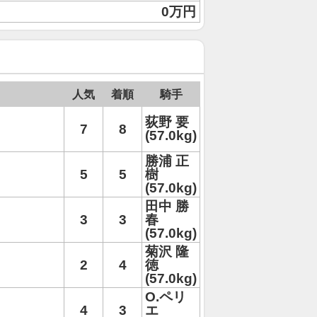
0万円
人気
着順
騎手
荻野 要
7
8
(57.0kg)
勝浦 正
5
5
樹
(57.0kg)
田中 勝
3
3
春
(57.0kg)
菊沢 隆
2
4
徳
(57.0kg)
O.ペリ
4
3
エ