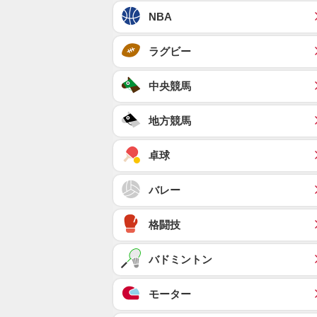
NBA
ラグビー
中央競馬
地方競馬
卓球
バレー
格闘技
バドミントン
モーター