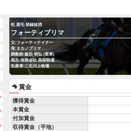
牝 鹿毛 登録抹消
フォーティプリマ
父:フォーティナイナー
母:タカノプリマ
調教師:飯田 明弘 (栗東)
馬主:有限会社 高昭牧場
生産者:三石川上牧場
賞金
獲得賞金
本賞金
付加賞金
収得賞金（平地）