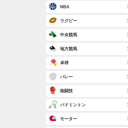
NBA
ラグビー
中央競馬
地方競馬
卓球
バレー
格闘技
バドミントン
モーター