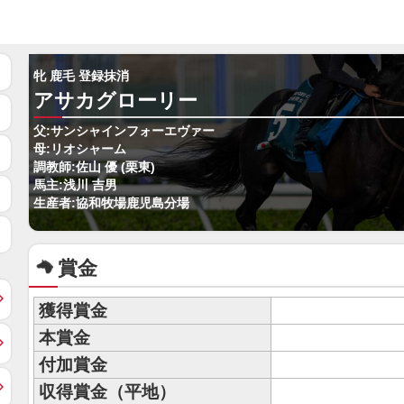
牝 鹿毛 登録抹消
アサカグローリー
父:サンシャインフォーエヴァー
母:リオシャーム
調教師:佐山 優 (栗東)
馬主:浅川 吉男
生産者:協和牧場鹿児島分場
賞金
獲得賞金
本賞金
付加賞金
収得賞金（平地）