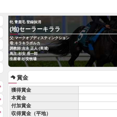
牝 青鹿毛 登録抹消
(地)セーラーキララ
父:マークオブディスティンクション
母:キラキラポルカ
調教師:吉永 正人 (美浦)
馬主:杉安 浩一郎
生産者:杉安牧場
賞金
獲得賞金
本賞金
付加賞金
収得賞金（平地）