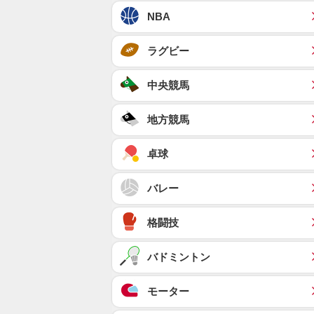
NBA
ラグビー
中央競馬
地方競馬
卓球
バレー
格闘技
バドミントン
モーター