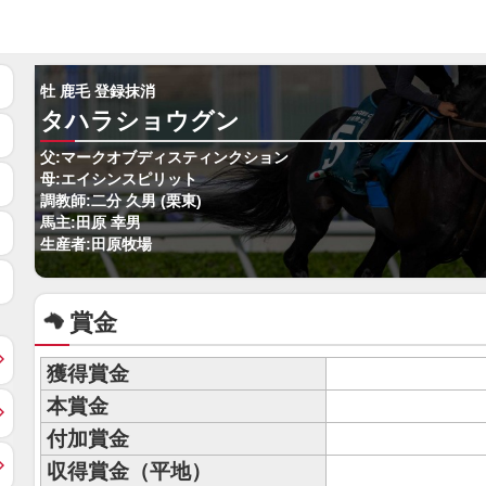
牡 鹿毛 登録抹消
タハラショウグン
父:マークオブディスティンクション
母:エイシンスピリット
調教師:二分 久男 (栗東)
馬主:田原 幸男
生産者:田原牧場
賞金
獲得賞金
本賞金
付加賞金
収得賞金（平地）