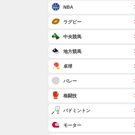
NBA
ラグビー
中央競馬
地方競馬
卓球
バレー
格闘技
バドミントン
モーター