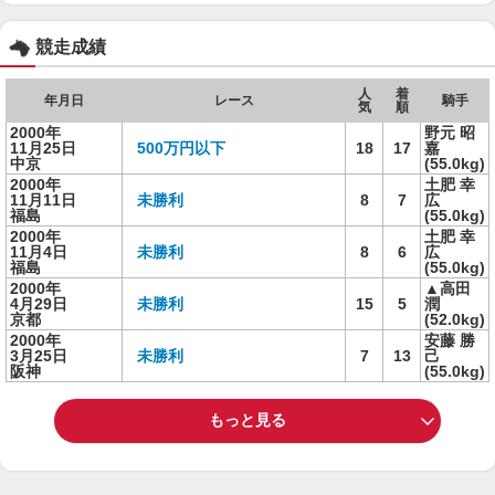
競走成績
人
着
年月日
レース
騎手
気
順
2000年
野元 昭
11月25日
500万円以下
18
17
嘉
中京
(55.0kg)
2000年
土肥 幸
11月11日
未勝利
8
7
広
福島
(55.0kg)
2000年
土肥 幸
11月4日
未勝利
8
6
広
福島
(55.0kg)
2000年
▲高田
4月29日
未勝利
15
5
潤
京都
(52.0kg)
2000年
安藤 勝
3月25日
未勝利
7
13
己
阪神
(55.0kg)
もっと見る