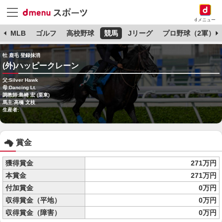
dメニュー
球
MLB
ゴルフ
高校野球
競馬
Jリーグ
プロ野球（2軍）
牡 鹿毛 登録抹消
(外)ハッピークレーン
父:Silver Hawk
母:Dancing Lt.
調教師:島崎 宏 (栗東)
馬主:高橋 文枝
生産者:
賞金
獲得賞金
271万円
本賞金
271万円
付加賞金
0万円
収得賞金（平地）
0万円
収得賞金（障害）
0万円