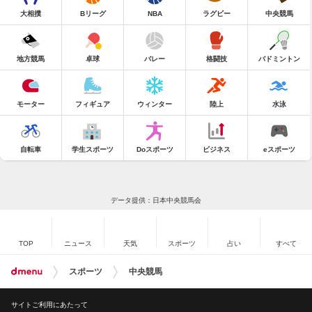
大相撲
Bリーグ
NBA
ラグビー
中央競馬
地方競馬
卓球
バレー
格闘技
バドミントン
モーター
フィギュア
ウィンター
陸上
水泳
自転車
学生スポーツ
Doスポーツ
ビジネス
eスポーツ
データ提供：日本中央競馬会
TOP
ニュース
天気
スポーツ
占い
すべて
スポーツ
中央競馬
サイトご利用にあたって