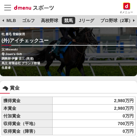
dメニュー
球
MLB
ゴルフ
高校野球
競馬
Jリーグ
プロ野球（2軍）
牝 鹿毛 登録抹消
(外)アイチェックユー
父:Miswaki
母:Joan’s Gift
調教師:伊藤 圭三 (美浦)
馬主:有限会社 グランド牧場
生産者:
賞金
獲得賞金
2,980万円
本賞金
2,980万円
付加賞金
0万円
収得賞金（平地）
700万円
収得賞金（障害）
0万円