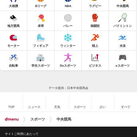
大相撲
Bリーグ
NBA
ラグビー
中央競馬
地方競馬
卓球
バレー
格闘技
バドミントン
モーター
フィギュア
ウィンター
陸上
水泳
自転車
学生スポーツ
Doスポーツ
ビジネス
eスポーツ
データ提供：日本中央競馬会
TOP
ニュース
天気
スポーツ
占い
すべて
スポーツ
中央競馬
サイトご利用にあたって