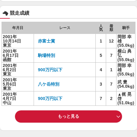
競走成績
人
着
年月日
レース
騎手
気
順
2001年
岡部 幸
10月14日
赤富士賞
1
12
雄
東京
(55.0kg)
2001年
横山 典
6月17日
駒場特別
5
7
弘
函館
(55.0kg)
2001年
岡部 幸
6月2日
900万円以下
4
1
雄
東京
(55.0kg)
2001年
武 豊
5月6日
八ケ岳特別
3
7
(54.0kg)
東京
2001年
▲梶 晃
4月7日
900万円以下
7
2
啓
中山
(51.0kg)
もっと見る