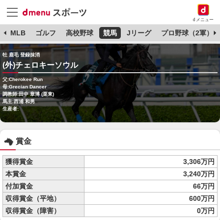
dメニュー
球
MLB
ゴルフ
高校野球
競馬
Jリーグ
プロ野球（2軍）
牡 鹿毛 登録抹消
(外)チェロキーソウル
父:Cherokee Run
母:Grecian Dancer
調教師:田中 章博 (栗東)
馬主:西浦 和男
生産者:
賞金
獲得賞金
3,306万円
本賞金
3,240万円
付加賞金
66万円
収得賞金（平地）
600万円
収得賞金（障害）
0万円