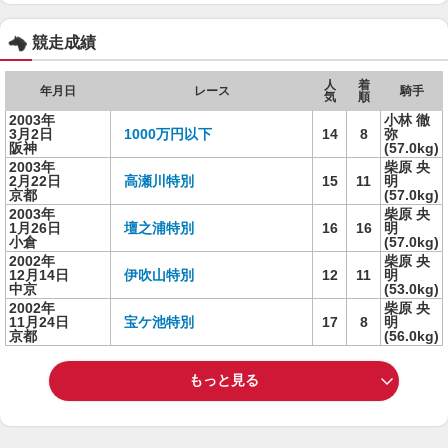
競走成績
人
着
年月日
レース
騎手
気
順
2003年
小林 徹
3月2日
1000万円以下
14
8
弥
阪神
(57.0kg)
2003年
柴原 央
2月22日
高瀬川特別
15
11
明
京都
(57.0kg)
2003年
柴原 央
1月26日
壇之浦特別
16
16
明
小倉
(57.0kg)
2002年
柴原 央
12月14日
伊吹山特別
12
11
明
中京
(53.0kg)
2002年
柴原 央
11月24日
宝ケ池特別
17
8
明
京都
(56.0kg)
もっと見る