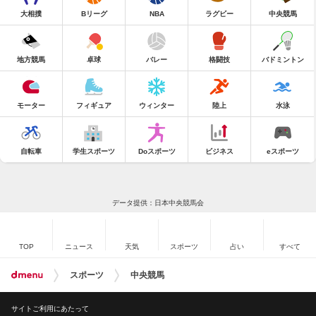
大相撲
Bリーグ
NBA
ラグビー
中央競馬
地方競馬
卓球
バレー
格闘技
バドミントン
モーター
フィギュア
ウィンター
陸上
水泳
自転車
学生スポーツ
Doスポーツ
ビジネス
eスポーツ
データ提供：日本中央競馬会
TOP
ニュース
天気
スポーツ
占い
すべて
スポーツ
中央競馬
サイトご利用にあたって