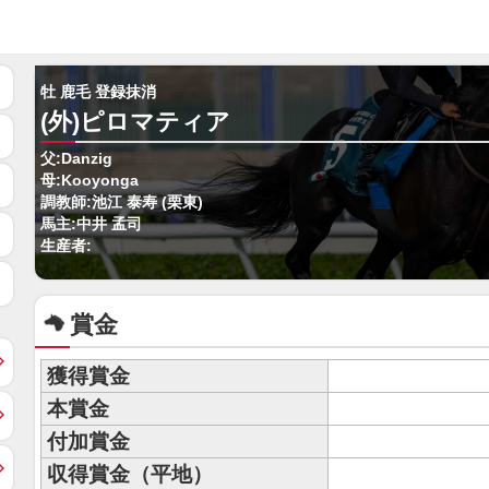
牡 鹿毛 登録抹消
(外)ピロマティア
父:Danzig
母:Kooyonga
調教師:池江 泰寿 (栗東)
馬主:中井 孟司
生産者:
賞金
獲得賞金
本賞金
付加賞金
収得賞金（平地）