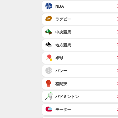
NBA
ラグビー
中央競馬
地方競馬
卓球
バレー
格闘技
バドミントン
モーター