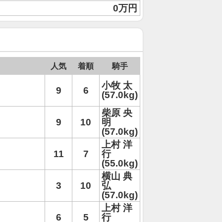
0万円
人気
着順
騎手
小牧 太
9
6
(57.0kg)
柴原 央
9
10
明
(57.0kg)
上村 洋
11
7
行
(55.0kg)
横山 典
3
10
弘
(57.0kg)
上村 洋
6
5
行