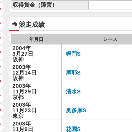
収得賞金（障害）
競走成績
年月日
レース
2004年
3月27日
鳴門S
阪神
2003年
12月14日
摩耶S
阪神
2003年
11月29日
清水S
京都
2003年
11月23日
奥多摩S
東京
2003年
11月9日
花園S