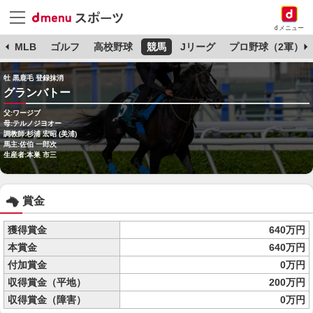
dメニュー
球
MLB
ゴルフ
高校野球
競馬
Jリーグ
プロ野球（2軍）
牡 黒鹿毛 登録抹消
グランバトー
父:ワージブ
母:テルノジヨオー
調教師:杉浦 宏昭 (美浦)
馬主:佐伯 一郎次
生産者:本巣 市三
賞金
獲得賞金
640万円
本賞金
640万円
付加賞金
0万円
収得賞金（平地）
200万円
収得賞金（障害）
0万円