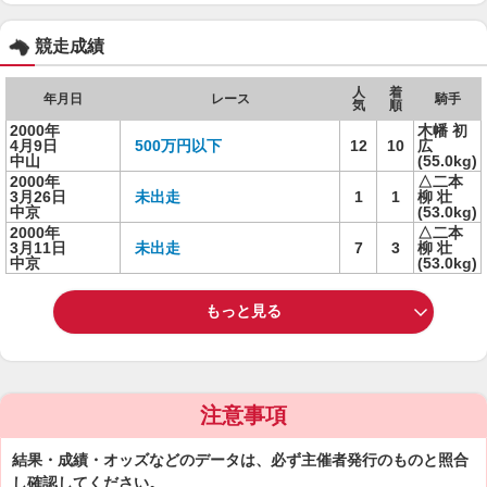
競走成績
人
着
年月日
レース
騎手
気
順
2000年
木幡 初
4月9日
500万円以下
12
10
広
中山
(55.0kg)
2000年
△二本
3月26日
未出走
1
1
柳 壮
中京
(53.0kg)
2000年
△二本
3月11日
未出走
7
3
柳 壮
中京
(53.0kg)
もっと見る
注意事項
結果・成績・オッズなどのデータは、必ず主催者発行のものと照合
し確認してください。