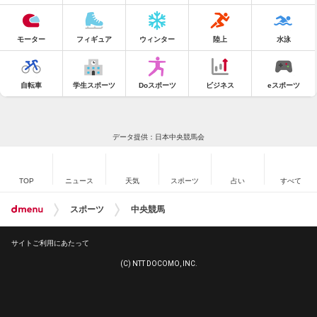
モーター
フィギュア
ウィンター
陸上
水泳
自転車
学生スポーツ
Doスポーツ
ビジネス
eスポーツ
データ提供：日本中央競馬会
TOP
ニュース
天気
スポーツ
占い
すべて
スポーツ
中央競馬
サイトご利用にあたって
(C) NTT DOCOMO, INC.