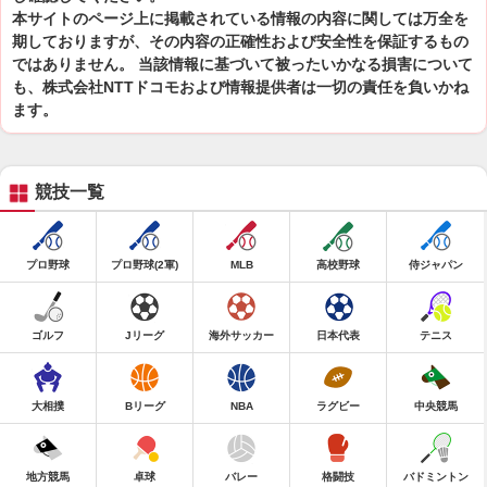
本サイトのページ上に掲載されている情報の内容に関しては万全を
期しておりますが、その内容の正確性および安全性を保証するもの
ではありません。 当該情報に基づいて被ったいかなる損害について
も、株式会社NTTドコモおよび情報提供者は一切の責任を負いかね
ます。
競技一覧
プロ野球
プロ野球(2軍)
MLB
高校野球
侍ジャパン
ゴルフ
Jリーグ
海外サッカー
日本代表
テニス
大相撲
Bリーグ
NBA
ラグビー
中央競馬
地方競馬
卓球
バレー
格闘技
バドミントン