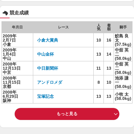
競走成績
人
着
年月日
レース
騎手
気
順
2009年
鮫島 良
2月7日
小倉大賞典
10
16
太
小倉
(57.5kg)
2009年
中舘 英
1月4日
中山金杯
13
14
二
中山
(58.0kg)
2008年
中舘 英
12月13日
中日新聞杯
11
13
二
中京
(58.0kg)
2008年
池添 謙
11月15日
アンドロメダ
8
10
一
京都
(58.0kg)
2008年
小牧 太
6月29日
宝塚記念
13
13
(58.0kg)
阪神
もっと見る