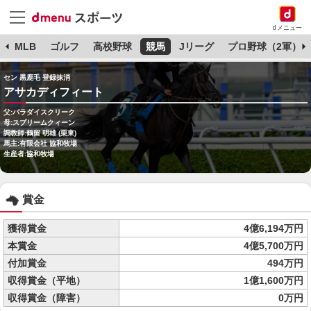
dメニュー
球
MLB
ゴルフ
高校野球
競馬
Jリーグ
プロ野球（2軍）
セン 黒鹿毛 登録抹消
アサカディフィート
父:パラダイスクリーク
母:スプリームクィーン
調教師:鶴留 明雄 (栗東)
馬主:有限会社 協和牧場
生産者:協和牧場
賞金
獲得賞金
4億6,194万円
本賞金
4億5,700万円
付加賞金
494万円
収得賞金（平地）
1億1,600万円
収得賞金（障害）
0万円