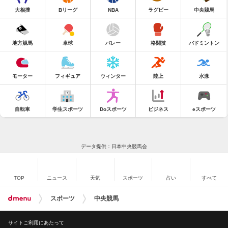
大相撲
Bリーグ
NBA
ラグビー
中央競馬
地方競馬
卓球
バレー
格闘技
バドミントン
モーター
フィギュア
ウィンター
陸上
水泳
自転車
学生スポーツ
Doスポーツ
ビジネス
eスポーツ
データ提供：日本中央競馬会
TOP
ニュース
天気
スポーツ
占い
すべて
スポーツ
中央競馬
サイトご利用にあたって