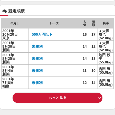
競走成績
人
着
年月日
レース
騎手
気
順
2001年
▲大沢
10月20日
500万円以下
16
17
辰也
東京
(52.0kg)
2001年
▲大沢
9月30日
未勝利
14
12
辰也
新潟
(52.0kg)
2001年
池田 鉄
8月25日
未勝利
14
13
平
新潟
(55.0kg)
2001年
吉田 豊
8月4日
未勝利
11
10
(55.0kg)
新潟
2001年
吉田 豊
7月8日
未勝利
12
11
(55.0kg)
福島
もっと見る