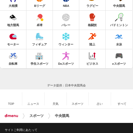
大相撲
Bリーグ
NBA
ラグビー
中央競馬
地方競馬
卓球
バレー
格闘技
バドミントン
モーター
フィギュア
ウィンター
陸上
水泳
自転車
学生スポーツ
Doスポーツ
ビジネス
eスポーツ
データ提供：日本中央競馬会
TOP
ニュース
天気
スポーツ
占い
すべて
スポーツ
中央競馬
サイトご利用にあたって