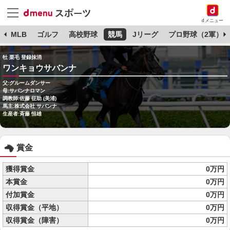
dメニュー
球
MLB
ゴルフ
高校野球
競馬
Jリーグ
プロ野球（2軍）
牡 栗毛 登録抹消
ワンキョウサバンナ
父:グルームダンサー
母:サバンナロマン
調教師:佐藤 征助 (美浦)
馬主:株式会社 サバンナ
生産者:斉藤 恒雄
賞金
獲得賞金
0万円
本賞金
0万円
付加賞金
0万円
収得賞金（平地）
0万円
収得賞金（障害）
0万円