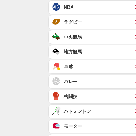
NBA
ラグビー
中央競馬
地方競馬
卓球
バレー
格闘技
バドミントン
モーター