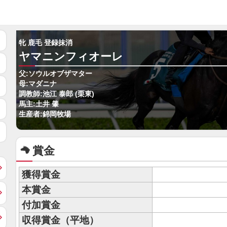
牝 鹿毛 登録抹消
ヤマニンフィオーレ
父:ソウルオブザマター
母:マダニナ
調教師:池江 泰郎 (栗東)
馬主:土井 肇
生産者:錦岡牧場
賞金
獲得賞金
本賞金
付加賞金
収得賞金（平地）